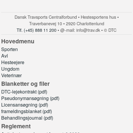
Dansk Travsports Centralforbund • Hestesportens hus •
Traverbanevej 10 • 2920 Charlottenlund
Tlf. (+45) 888 11 200
• @-mail: info@trav.dk • © DTC
Hovedmenu
Sporten
Avl
Hesteejere
Ungdom
Veterinær
Blanketter og filer
DTC-lejekontrakt (pdf)
Pseudonymansøgning (pdf)
Licensansøgning (pdf)
frameldingsblanket (pdf)
Behandlingsjournal (pdf)
Reglement