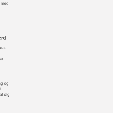
t med
ærd
aus
se
ng og
t
af dig