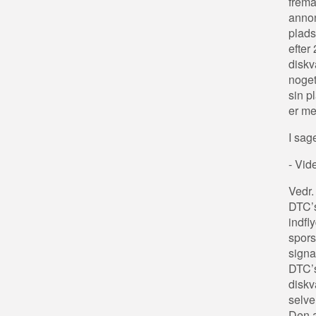
frema
annon
plads
efter
diskv
noget
sin p
er me
I sag
- Vid
Vedr.
DTC’s
indfl
spors
signal
DTC’s
diskv
selve
Den a