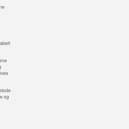
nne
tabelt
tene
g
rives
metode
te og