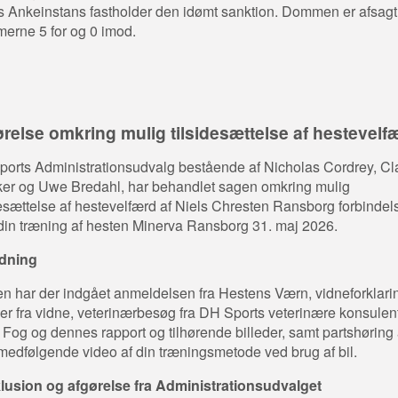
 Ankeinstans fastholder den idømt sanktion. Dommen er afsag
erne 5 for og 0 imod.
relse omkring mulig tilsidesættelse af hestevelf
orts Administrationsudvalg bestående af Nicholas Cordrey, Cl
er og Uwe Bredahl, har behandlet sagen omkring mulig
desættelse af hestevelfærd af Niels Chresten Ransborg forbindel
in træning af hesten Minerva Ransborg 31. maj 2026.
dning
en har der indgået anmeldelsen fra Hestens Værn, vidneforklari
der fra vidne, veterinærbesøg fra DH Sports veterinære konsulen
 Fog og dennes rapport og tilhørende billeder, samt partshøring 
edfølgende video af din træningsmetode ved brug af bil.
lusion og afgørelse fra Administrationsudvalget