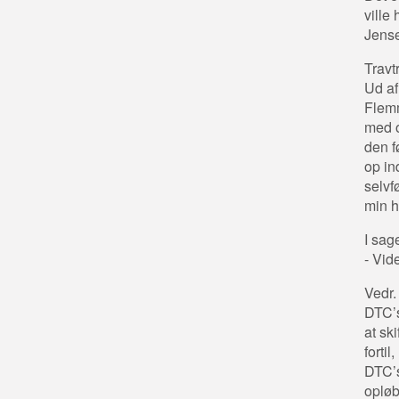
ville
Jense
Travt
Ud af
Flemm
med o
den fø
op in
selvfø
min h
I sag
- Vid
Vedr.
DTC’s
at sk
forti
DTC’s
opløb