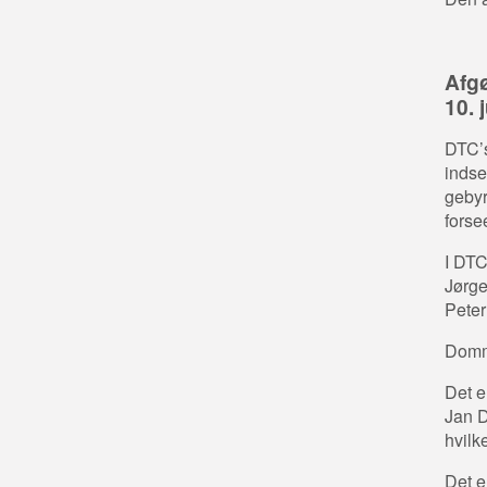
Afgø
10. 
DTC’s
indse
gebyr
forse
I DTC
Jørge
Peter
Domme
Det e
Jan D
hvil
Det e