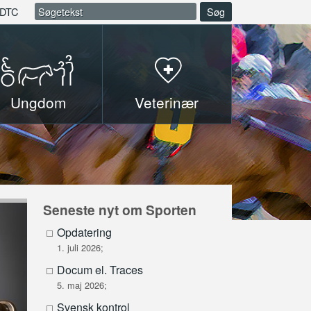
DTC
Søg
Ungdom
Veterinær
Seneste nyt om Sporten
Opdatering
1. juli 2026;
Docum el. Traces
5. maj 2026;
Svensk kontrol