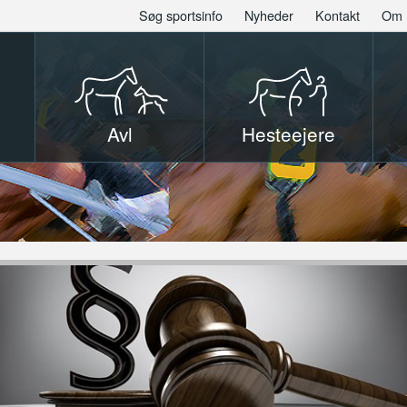
Søg sportsinfo
Nyheder
Kontakt
Om 
Avl
Hesteejere