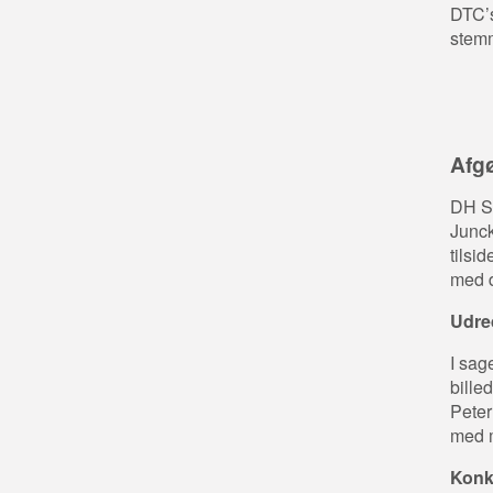
DTC’s
stemm
Afgø
DH Sp
Junck
tilsi
med d
Udre
I sag
bille
Peter
med m
Konk