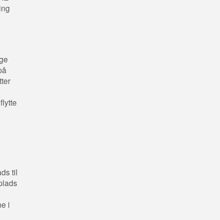
ing
lge
på
tter
flytte
s til
 plads
e i