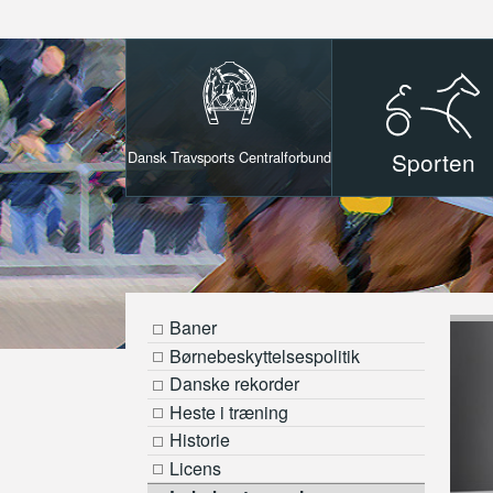
Sporten
Dansk Travsports Centralforbund
Baner
Børnebeskyttelsespolitik
Danske rekorder
Heste i træning
Historie
Licens