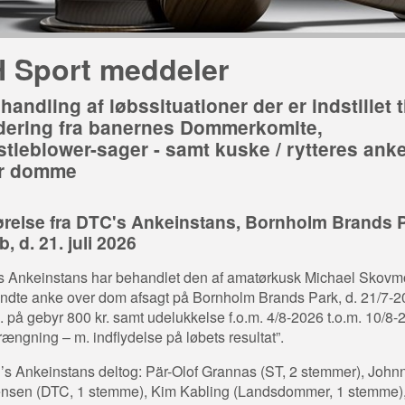
 Sport meddeler
handling af løbssituationer der er indstillet t
dering fra banernes Dommerkomite,
stleblower-sager - samt kuske / rytteres ank
r domme
relse fra DTC's Ankeinstans, Bornholm Brands P
øb, d. 21. juli 2026
 Ankeinstans har behandlet den af amatørkusk Michael Skov
ndte anke over dom afsagt på Bornholm Brands Park, d. 21/7-2
b. på gebyr 800 kr. samt udelukkelse f.o.m. 4/8-2026 t.o.m. 10/8-
Trængning – m. indflydelse på løbets resultat”.
’s Ankeinstans deltog: Pär-Olof Grannas (ST, 2 stemmer), John
nsen (DTC, 1 stemme), Kim Kabling (Landsdommer, 1 stemme)