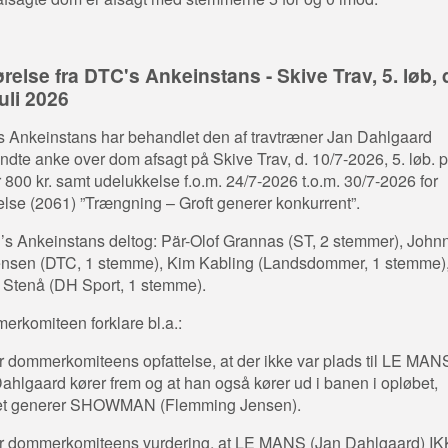
relse fra DTC's Ankeinstans - Skive Trav, 5. løb, 
juli 2026
 Ankeinstans har behandlet den af travtræner Jan Dahlgaard
ndte anke over dom afsagt på Skive Trav, d. 10/7-2026, 5. løb. 
 800 kr. samt udelukkelse f.o.m. 24/7-2026 t.o.m. 30/7-2026 for
else (2061) ”Trængning – Groft generer konkurrent”.
’s Ankeinstans deltog: Pär-Olof Grannas (ST, 2 stemmer), John
nsen (DTC, 1 stemme), Kim Kabling (Landsdommer, 1 stemme)
 Stenå (DH Sport, 1 stemme).
rkomiteen forklare bl.a.:
r dommerkomiteens opfattelse, at der ikke var plads til LE MAN
ahlgaard kører frem og at han også kører ud i banen i opløbet,
ket generer SHOWMAN (Flemming Jensen).
r dommerkomiteens vurdering, at LE MANS (Jan Dahlgaard) I