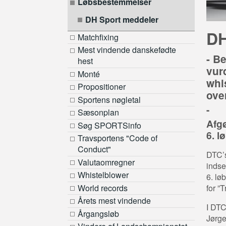
Løbsbestemmelser
DH Sport meddeler
DH
Matchfixing
Mest vindende danskefødte
- Be
hest
vur
Monté
whi
Propositioner
ove
Sportens nøgletal
-
Sæsonplan
Afgø
Søg SPORTSinfo
6. l
Travsportens "Code of
Conduct"
DTC’s
Valutaomregner
indse
Whistelblower
6. lø
for ”
World records
Årets mest vindende
I DTC
Årgangsløb
Jørge