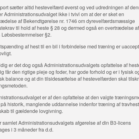
ort sætter altid hestevelfærd øverst og ved udredningen af de
er Administrationsudvalget ikke i tvivl om at der er sket en
rædelse af Bekendtgørelse nr. 1746 om dyrevelfærdsmæssige
tekrav til hold af heste § 28 og dermed også en overtrædelse af
 Løbsbestemmelser §2.
stspænding af hest til en bil i forbindelse med træning er uaccep
vligt.
dig er det dog også Administrationsudvalgets opfattelse af hes
ig får den rigtige pleje og foder, har gode forhold og er i fysisk o
sk balance og at din tilsidesættelse af hestevelfærden skal tilsk
ingsmetoden.
istrationsudvalget er af den opfattelse at den valgte trænings
 på historik, manglende uddannelse indenfor træning af travhes
kab til gældende lovgivning.
r samlet Administrationsudvalgets afgørelse af din B3-licens
ages i 3 måneder fra d.d.