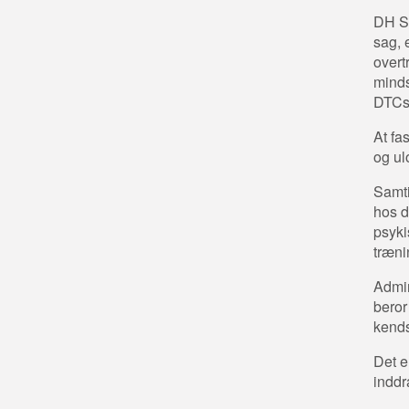
DH Sp
sag, 
overt
minds
DTCs
At fa
og ulo
Samti
hos d
psyki
træn
Admin
beror
kends
Det e
inddr