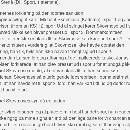
 Stenå (DH Sport, 1 stemme).
rnes forklaring på den idømte sanktion:
 opløbssvinget kører Michael Skovmose (Karisma) i spor 1 og J
lsen (Herman KS) i 2. spor. Ud af svinget kører Skovmose ud i 
orved Mikkelsen bliver presset ud i spor 3. Dommerkomiteen
rer, at der ikke er plads til, at Skovmose kan køre ud i spor 2. De
rkomiteens vurdering, at Skovmose ikke havde opnået den
ring, han fik, hvis han ikke havde trængt sig ud i spor 2.
r Jan Larsen foretog afhøring af de implicerede kuske. Jonas
lsen forklarede, at han blev presset ud i spor 3 for at undgå påk
el Skovmose mente, at der var plads til, at han kunne køre
ichael Skovmose så efterfølgende løbsreprisen i dommertårnet,
, at han havde ret til spor 2, fordi han var kørt lidt ud og derfor 
at han ville ud.
ael Skovmoses syn på episoden:
ste sving forsøger jeg at placere min hest i andet spor, hun reage
kke rigtig på mine signaler, ind på den lige bane for vi chancen ti
e ud. Den udvendige hest bliver ikke ramt og kan frit bevæge si