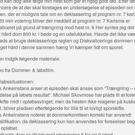
d kan dog ikke følge min hest som går et rigtig godt løb. Efter lø
cere de at der skal foretages en undersøgelse af episoden om 
en. der er muligvis tale om en deklassering af program nr. 7 ka
 20 min votering bliver der meddelt at program nr. 7 Karisma er
aliceret på grund af trængning mod hest nr. 6 Her syntes jeg det
 hård dom 800 kr. i bøde og en udelukkelse. Havde det ikke væ
lads at bruge deklasserings reglen og Diskvalicerings dommen
get hård i denne sammen hæng Vi kæmper lidt om sporet.
en indgik følgende materiale:
eo fra Dommer- & løbsfilm.
 løbssituationen:
 Ankeinstans anser at episoden skal anses som ”Trængning – 
ydelse på løbets resultat”. Michael Skovmose har plads til at for
kifte midt i opløbssvinget, men da hesten ikke reagerer på kusk
, bliver pladsen efterfølgende for lille til et lovligt sporskifte.
 Ankeinstans noterer at dommerkomiteen korrekt har anvendt
alifikation, da deklassering kun kan anvendes for forseelser beg
 opløbet.
fsagte dom er afsagt med stemmerne 5 for og 0 imod.