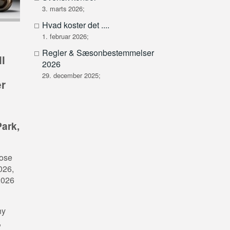
3. marts 2026;
Hvad koster det ....
1. februar 2026;
Regler & Sæsonbestemmelser
il
2026
29. december 2025;
er
ark,
mose
026,
2026
ny
,