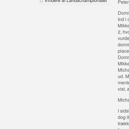
Vindere af Landschampionatet
Peter
Domme
Ind i
Mikke
2, hv
vurde
domme
place
Domme
Mikke
Micha
ud. M
mente
vist, 
Mich
I sid
dog i
trækk