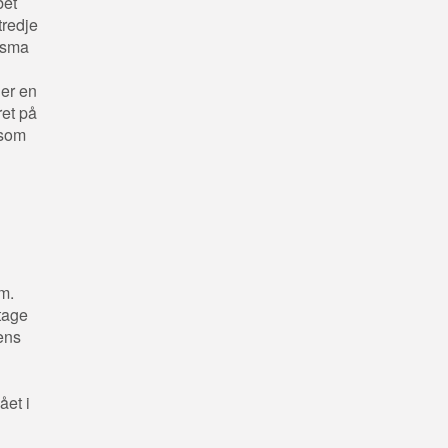
bet
tredje
risma
 er en
ret på
 som
m.
etage
ens
ået i