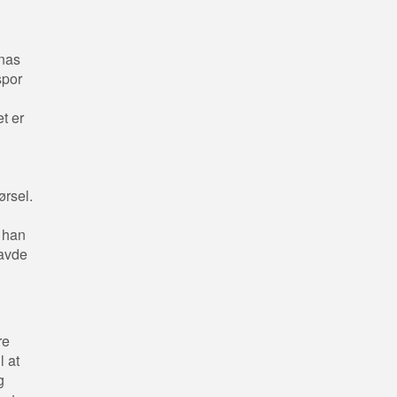
onas
spor
t er
ørsel.
 han
havde
re
l at
g