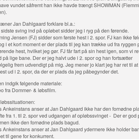
 have vundet såfremt han ikke havde trængt SHOWMAN (Flemm
n).
ræner Jan Dahlgaard forklare bl.a.:
 sidste sving ind på opløbet sidder jeg i ryg på den førende.
ing Jensen (FJ) sidder som første hest i 2. spor. FJ kan ikke fø
g i et kort moment er der plads til jeg kan trække ud fra ryggen 
rende hest, hvilket jeg gør. FJ får fart på sin hest igen, som vi re
d på lige bane. Der er jeg halvt ude i 2. spor og han fortsætter
lgelig frem udvendigt på mig. Jeg mener jo klart jeg har ret til at 
est ud i 2. spor, da der er plads da jeg påbegynder det.
en indgik følgende materiale:
eo fra Dommer- & løbsfilm.
 løbssituationen:
 Ankeinstans anser at Jan Dahlgaard ikke har den fornødne plad
ifte fra 1. til 2. spor ved udgangen af opløbssvinget - Der er god
l, men ikke den fornødne plads bagud.
 Ankeinstans anser at Jan Dahlgaard ydermere ikke holder ban
et til gene for konkurrent.