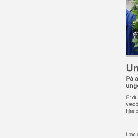
U
På a
ung
Er du
vædde
hjælp
Læs 