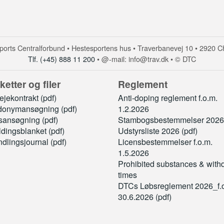
orts Centralforbund • Hestesportens hus • Traverbanevej 10 • 2920 C
Tlf. (+45) 888 11 200
• @-mail: info@trav.dk • © DTC
ketter og filer
Reglement
jekontrakt (pdf)
Anti-doping reglement f.o.m.
onymansøgning (pdf)
1.2.2026
sansøgning (pdf)
Stambogsbestemmelser 2026 
ldingsblanket (pdf)
Udstyrsliste 2026 (pdf)
dlingsjournal (pdf)
Licensbestemmelser f.o.m.
1.5.2026
Prohibited substances & with
times
DTCs Løbsreglement 2026_f.
30.6.2026 (pdf)