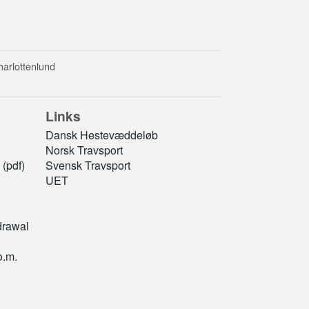
harlottenlund
Links
Dansk Hestevæddeløb
Norsk Travsport
(pdf)
Svensk Travsport
UET
drawal
o.m.