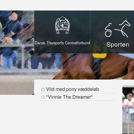
Sporten
Dansk Travsports Centralforbund
Vild med pony væddeløb
"Vinnie The Dreamer"