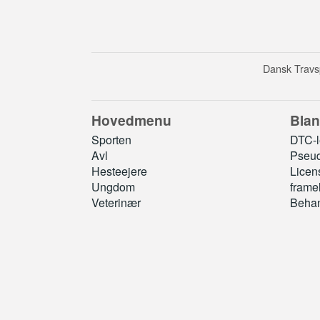
Dansk Travsp
Hovedmenu
Blan
Sporten
DTC-le
Avl
Pseud
Hesteejere
Licen
Ungdom
frame
Veterinær
Behan