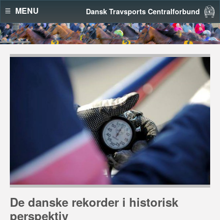
MENU
Dansk Travsports Centralforbund
De danske rekorder i historisk
perspektiv