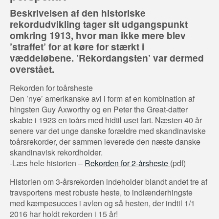
Beskrivelsen af den historiske
rekordudvikling tager sit udgangspunkt
omkring 1913, hvor man ikke mere blev
’straffet’ for at køre for stærkt i
væddeløbene. ’Rekordangsten’ var dermed
overstået.
Rekorden for toårsheste
Den ’nye’ amerikanske avl i form af en kombination af
hingsten Guy Axworthy og en Peter the Great-datter
skabte i 1923 en toårs med hidtil uset fart. Næsten 40 år
senere var det unge danske forældre med skandinaviske
toårsrekorder, der sammen leverede den næste danske
skandinavisk rekordholder.
-Læs hele historien –
Rekorden for 2-årsheste
(pdf)
Historien om 3-årsrekorden indeholder blandt andet tre af
travsportens mest robuste heste, to indlænderhingste
med kæmpesucces i avlen og så hesten, der indtil 1/1
2016 har holdt rekorden i 15 år!