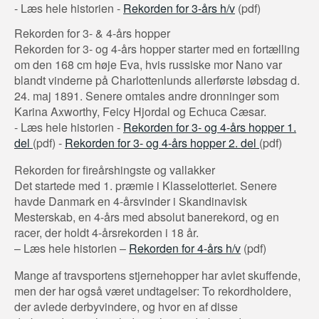
- Læs hele historien -
Rekorden for 3-års h/v
(pdf)
Rekorden for 3- & 4-års hopper
Rekorden for 3- og 4-års hopper starter med en fortælling
om den 168 cm høje Eva, hvis russiske mor Nano var
blandt vinderne på Charlottenlunds allerførste løbsdag d.
24. maj 1891. Senere omtales andre dronninger som
Karina Axworthy, Feicy Hjordal og Echuca Cæsar.
- Læs hele historien -
Rekorden for 3- og 4-års hopper 1.
del
(pdf) -
Rekorden for 3- og 4-års hopper 2. del
(pdf)
Rekorden for fireårshingste og vallakker
Det startede med 1. præmie i Klasselotteriet. Senere
havde Danmark en 4-årsvinder i Skandinavisk
Mesterskab, en 4-års med absolut banerekord, og en
racer, der holdt 4-årsrekorden i 18 år.
– Læs hele historien –
Rekorden for 4-års h/v
(pdf)
Mange af travsportens stjernehopper har avlet skuffende,
men der har også været undtagelser: To rekordholdere,
der avlede derbyvindere, og hvor en af disse