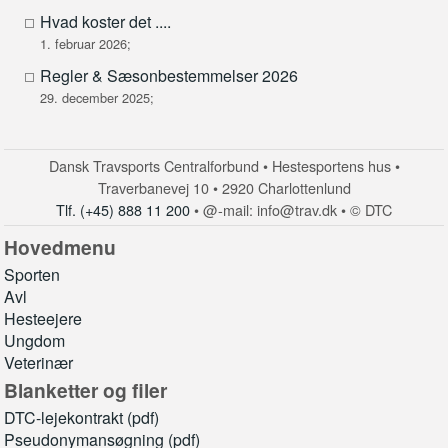
Hvad koster det ....
1. februar 2026;
Regler & Sæsonbestemmelser 2026
29. december 2025;
Dansk Travsports Centralforbund • Hestesportens hus •
Traverbanevej 10 • 2920 Charlottenlund
Tlf. (+45) 888 11 200
• @-mail: info@trav.dk • © DTC
Hovedmenu
Sporten
Avl
Hesteejere
Ungdom
Veterinær
Blanketter og filer
DTC-lejekontrakt (pdf)
Pseudonymansøgning (pdf)