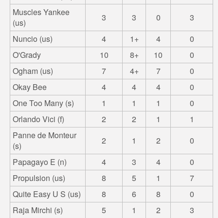
Muscles Yankee
3
3
0
3
(us)
Nuncio (us)
4
1+
4
0
O'Grady
10
8+
10
0
Ogham (us)
7
4+
7
0
Okay Bee
4
4
4
0
One Too Many (s)
1
1
1
0
Orlando Vici (f)
2
2
1
1
Panne de Monteur
2
1
2
0
(s)
Papagayo E (n)
4
3
4
0
Propulsion (us)
8
5
1
7
Quite Easy U S (us)
8
6
8
0
Raja Mirchi (s)
5
1
2
3