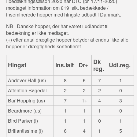
I bedækningssæson 2020 har DTC (pr. 17/11-2020)
modtaget information om 819 stk. bedækkede /
inseminerede hopper med hingste udbudt i Danmark.
NB ! Danske hopper, der har været i udlandet til
bedækning er ikke medtaget.
(+) efter antal drægtige hopper betyder at endnu ikke alle
hopper er drægtigheds kontrolleret.
Dk
Hingst
Ins.ialt
Dr+
Udl.reg.
reg.
Andover Hall (us)
8
6
7
1
Attention Bøgedal
2
2
2
0
Bar Hopping (us)
7
1+
4
3
Beardmore (us)
1
1
1
0
Bird Parker (f)
1
1
0
1
Brillantissime (f)
6
4
1
5