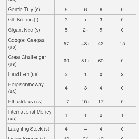
Gentle Tilly (s)
6
6
6
0
Gift Kronos (i)
3
+
3
0
Gigant Neo (s)
5
2+
5
0
Googoo Gaagaa
57
48+
42
15
(us)
Great Challenger
69
51+
69
0
(us)
Hard livin (us)
2
1
0
2
Helpisontheway
4
3
4
0
(us)
Hillustrious (us)
17
15+
17
0
International Money
1
1
0
1
(us)
Laughing Stock (s)
4
4
4
0
Lavec Kronos (s)
42
36
42
0