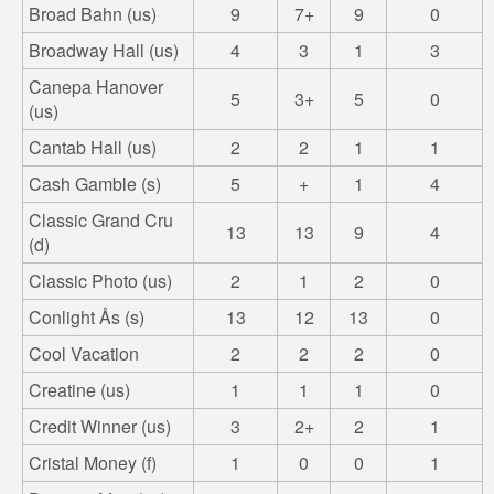
Broad Bahn (us)
9
7+
9
0
Broadway Hall (us)
4
3
1
3
Canepa Hanover
5
3+
5
0
(us)
Cantab Hall (us)
2
2
1
1
Cash Gamble (s)
5
+
1
4
Classic Grand Cru
13
13
9
4
(d)
Classic Photo (us)
2
1
2
0
Conlight Ås (s)
13
12
13
0
Cool Vacation
2
2
2
0
Creatine (us)
1
1
1
0
Credit Winner (us)
3
2+
2
1
Cristal Money (f)
1
0
0
1