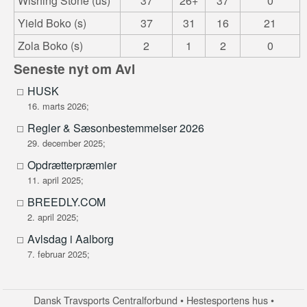
Wishing Stone (us)
37
26+
37
0
Yield Boko (s)
37
31
16
21
Zola Boko (s)
2
1
2
0
Seneste nyt om Avl
HUSK
16. marts 2026;
Regler & Sæsonbestemmelser 2026
29. december 2025;
Opdrætterpræmier
11. april 2025;
BREEDLY.COM
2. april 2025;
Avlsdag i Aalborg
7. februar 2025;
Dansk Travsports Centralforbund • Hestesportens hus •