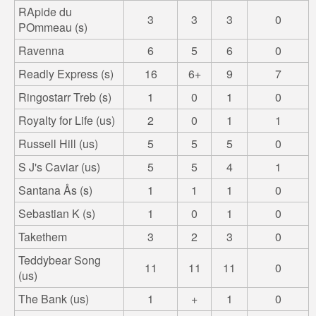
RApide du
3
3
3
0
POmmeau (s)
Ravenna
6
5
6
0
Readly Express (s)
16
6+
9
7
Ringostarr Treb (s)
1
0
1
0
Royalty for Life (us)
2
0
1
1
Russell Hill (us)
5
5
5
0
S J's Caviar (us)
5
5
4
1
Santana Ås (s)
1
1
1
0
Sebastian K (s)
1
0
1
0
Takethem
3
2
3
0
Teddybear Song
11
11
11
0
(us)
The Bank (us)
1
+
1
0