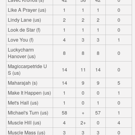
Like A Prayer (us)
1
1
1
0
Lindy Lane (us)
2
2
2
0
Look de Star (f)
1
1
1
0
Love You (f)
4
3
3
1
Luckycharm
8
8
8
0
Hanover (us)
Magiccarpetride U
14
11
14
0
S (us)
Maharajah (s)
14
9
9
5
Make It Happen (us)
1
0
0
1
Met's Hall (us)
1
0
1
0
Michael's Turn (us)
58
+
57
1
Muscle Hill (us)
4
2+
0
4
Muscle Mass (us)
3
3
3
0