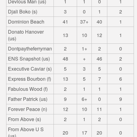
Devious Man (us)
1
1
0
1
Djali Boko (s)
3
0
1
2
Dominion Beach
41
37+
40
1
Donato Hanover
13
10
12
1
(us)
Dontpaytheferryman
2
1+
2
0
ENS Snapshot (us)
48
+
46
2
Executive Caviar (s)
5
3
5
0
Express Bourbon (f)
13
5
7
6
Fabulous Wood (f)
2
1
1
1
Father Patrick (us)
9
6+
0
9
Forever Peace (n)
12
10
11
1
From Above (s)
2
1
2
0
From Above U S
20
17
20
0
(us)