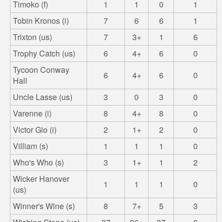
Timoko (f)
1
1
0
1
Tobin Kronos (i)
7
6
6
1
Trixton (us)
7
3+
1
6
Trophy Catch (us)
6
4+
6
0
Tycoon Conway
6
4+
6
0
Hall
Uncle Lasse (us)
3
0
3
0
Varenne (i)
8
4+
8
0
Victor Gio (i)
2
1+
2
0
Villiam (s)
1
1
1
0
Who's Who (s)
3
1+
1
2
Wicker Hanover
1
1
1
0
(us)
Winner's Wine (s)
8
7+
5
3