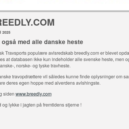
REEDLY.COM
il 2025
u også med alle danske heste
k Travsports populære avlsredskab breedly.com er blevet opdat
es at databasen ikke kun indeholder alle svenske heste, men o
danske-, norske- og tyske travheste.
nske travopdrættere vil således kunne finde oplysninger om s
are deres egen hoppe med alverdens avlshingste.
g siden
www.breedly.com
d og lykke i jagten på fremtidens stjerne !