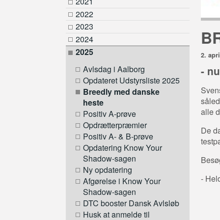
2021
2022
2023
B
2024
2025
2. apr
Avlsdag i Aalborg
- n
Opdateret Udstyrsliste 2025
Svens
Breedly med danske
såled
heste
alle 
Positiv A-prøve
Opdrætterpræmier
De da
Positiv A- & B-prøve
testp
Opdatering Know Your
Shadow-sagen
Besø
Ny opdatering
- Hel
Afgørelse i Know Your
Shadow-sagen
DTC booster Dansk Avlsløb
Husk at anmelde til