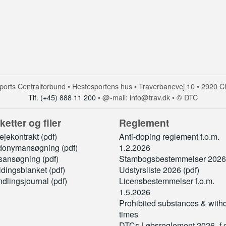
orts Centralforbund • Hestesportens hus • Traverbanevej 10 • 2920 C
Tlf. (+45) 888 11 200
• @-mail: info@trav.dk • © DTC
ketter og filer
Reglement
jekontrakt (pdf)
Anti-doping reglement f.o.m.
onymansøgning (pdf)
1.2.2026
sansøgning (pdf)
Stambogsbestemmelser 2026 
ldingsblanket (pdf)
Udstyrsliste 2026 (pdf)
dlingsjournal (pdf)
Licensbestemmelser f.o.m.
1.5.2026
Prohibited substances & with
times
DTCs Løbsreglement 2026_f.