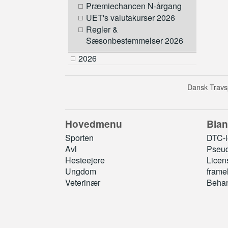
Præmiechancen N-årgang
UET's valutakurser 2026
Regler &
Sæsonbestemmelser 2026
2026
Dansk Travsp
Hovedmenu
Blan
Sporten
DTC-le
Avl
Pseud
Hesteejere
Licen
Ungdom
frame
Veterinær
Behan