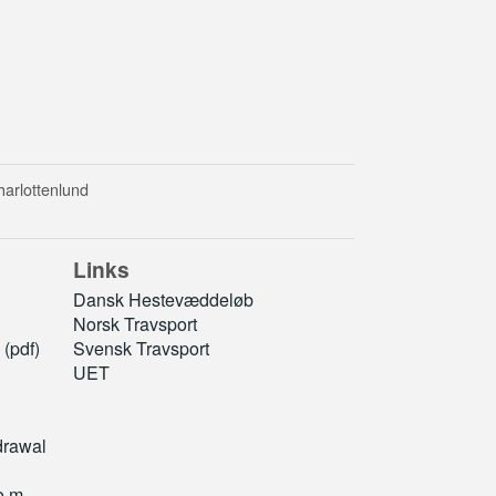
harlottenlund
Links
Dansk Hestevæddeløb
Norsk Travsport
(pdf)
Svensk Travsport
UET
drawal
o.m.