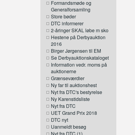
Formandsmøde og
Generalforsamling
Store bøder
DTC informerer
2-åringer SKAL løbe m sko
Hestene på Derbyauktion
2016
Birger Jørgensen til EM
Se Derbyauktionskataloget
Information vedr. moms på
auktionerne
Grænseværdier
Ny far til auktionshest
Nyt fra DTC's bestyrelse
Ny Karenstidsliste
Nyt fra DTC
UET Grand Prix 2018
DTC nyt
Uanmeldt besøg
Nyt fra DTC (1)