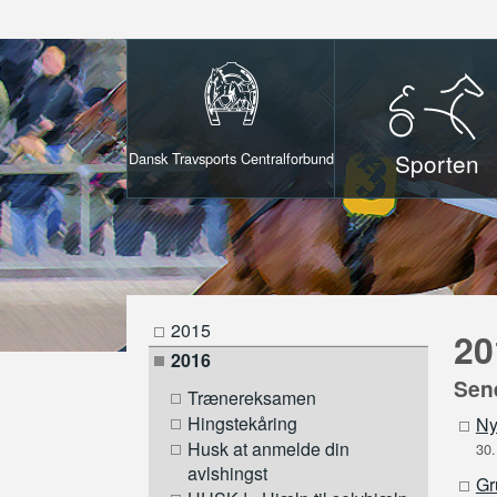
Sporten
Dansk Travsports Centralforbund
2015
20
2016
Sen
Trænereksamen
Hingstekåring
Ny
Husk at anmelde din
30.
avlshingst
Gr