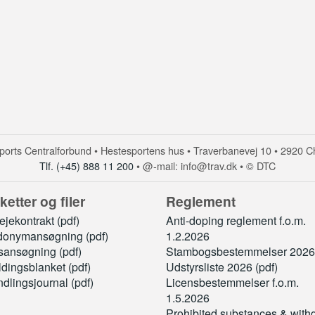
orts Centralforbund • Hestesportens hus • Traverbanevej 10 • 2920 C
Tlf. (+45) 888 11 200
• @-mail: info@trav.dk • © DTC
ketter og filer
Reglement
jekontrakt (pdf)
Anti-doping reglement f.o.m.
onymansøgning (pdf)
1.2.2026
sansøgning (pdf)
Stambogsbestemmelser 2026 
ldingsblanket (pdf)
Udstyrsliste 2026 (pdf)
dlingsjournal (pdf)
Licensbestemmelser f.o.m.
1.5.2026
Prohibited substances & with