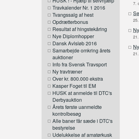
HUSK ! - Hjælp til selvhjælp
7. 
Travkalender Nr. 1 2016
Ser
Tvangssalg af hest
25.
Opdrætterbonus
Resultat af hingstekåring
Ny
Nye Diplomhopper
21.
Dansk Avlsløb 2016
Ny
Samarbejde omkring årets
21.
auktioner
Info fra Svensk Travsport
Ny travtræner
Over kr. 800.000 ekstra
Kasper Foget til EM
HUSK at anmelde til DTC's
Derbyauktion
Årets første uanmeldte
kontrolbesøg
Alle baner får sæde i DTC's
bestyrelse
Udelukkelse af amatørkusk