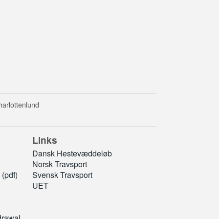
harlottenlund
Links
Dansk Hestevæddeløb
Norsk Travsport
(pdf)
Svensk Travsport
UET
drawal