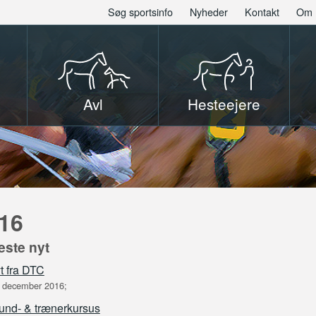
Søg sportsinfo
Nyheder
Kontakt
Om 
Avl
Hesteejere
16
este nyt
t fra DTC
 december 2016;
und- & trænerkursus