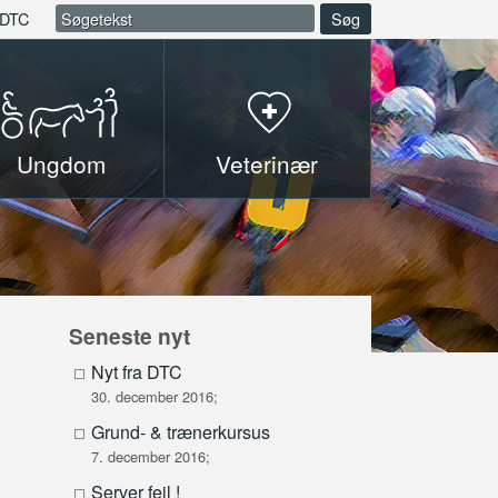
DTC
Søg
Ungdom
Veterinær
Seneste nyt
Nyt fra DTC
30. december 2016;
Grund- & trænerkursus
7. december 2016;
Server fejl !