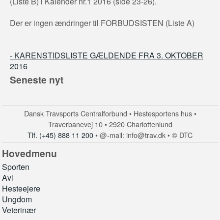
(Liste B) i Kalender nr.1 2016 (side 23-26).
Der er ingen ændringer til FORBUDSISTEN (Liste A)
- KARENSTIDSLISTE GÆLDENDE FRA 3. OKTOBER
2016
Seneste nyt
Dansk Travsports Centralforbund • Hestesportens hus •
Traverbanevej 10 • 2920 Charlottenlund
Tlf. (+45) 888 11 200
• @-mail: info@trav.dk • © DTC
Hovedmenu
Sporten
Avl
Hesteejere
Ungdom
Veterinær