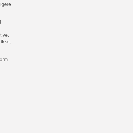
ligere
d
tive.
ikke,
torm