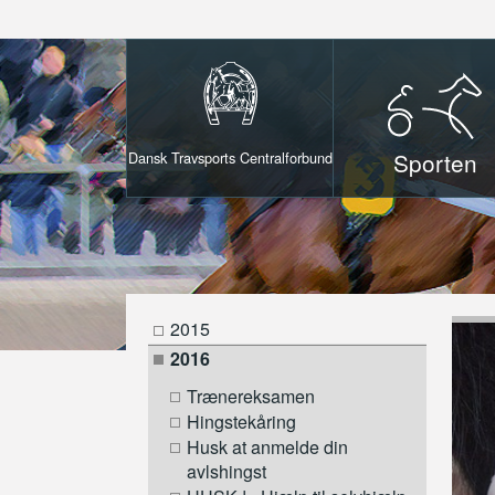
Sporten
Dansk Travsports Centralforbund
2015
2016
Trænereksamen
Hingstekåring
Husk at anmelde din
avlshingst