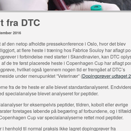
t fra DTC
tember 2016
et af den netop afholdte pressekonference i Oslo, hvor det blev
tliggjort, at flere heste i træning hos Fabrice Souloy har aflagt po
gprøver i forbindelse med starter i Skandinavien, kan DTC oplys
 af de tre først placerede heste i Copenhagen Cup har aflagt pos
gprøve, hvilket også igennem nogen tid er fremgået af DTC’s
eside under menupunktet ”Veterinær” (
Dopingprøver udtaget 
rne fra de tre heste er alle blevet standardanalyseret. Endvidere
ed specialanalyse blevet analyseret for peptider.
alanalyser for eksempelvis peptider, tildren, kobolt eller øvrige
rater foretages løbende på begæring af forbundene, og i tilfæld
openhagen Cup var specialanalyserne rettet mod peptider.
r i henhold til normal praksis ikke lagret dopingprøver fra