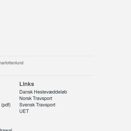
harlottenlund
Links
Dansk Hestevæddeløb
Norsk Travsport
(pdf)
Svensk Travsport
UET
drawal