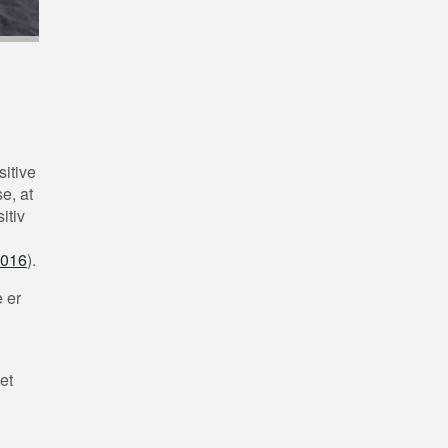
sitive
e, at
itiv
2016
).
 er
et