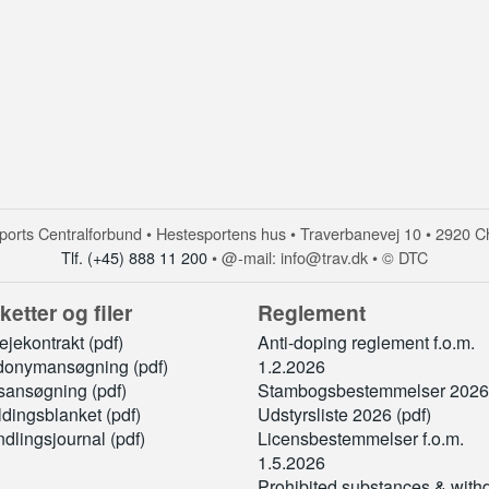
orts Centralforbund • Hestesportens hus • Traverbanevej 10 • 2920 C
Tlf. (+45) 888 11 200
• @-mail: info@trav.dk • © DTC
ketter og filer
Reglement
jekontrakt (pdf)
Anti-doping reglement f.o.m.
onymansøgning (pdf)
1.2.2026
sansøgning (pdf)
Stambogsbestemmelser 2026 
ldingsblanket (pdf)
Udstyrsliste 2026 (pdf)
dlingsjournal (pdf)
Licensbestemmelser f.o.m.
1.5.2026
Prohibited substances & with