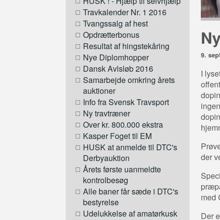
HUSK ! - Hjælp til selvhjælp
Travkalender Nr. 1 2016
Tvangssalg af hest
Ny
Opdrætterbonus
Resultat af hingstekåring
9. sep
Nye Diplomhopper
Dansk Avlsløb 2016
I lys
Samarbejde omkring årets
offen
auktioner
dopin
Info fra Svensk Travsport
ingen
Ny travtræner
dopin
Over kr. 800.000 ekstra
hjemm
Kasper Foget til EM
Prøve
HUSK at anmelde til DTC's
der v
Derbyauktion
Årets første uanmeldte
Speci
kontrolbesøg
præpa
Alle baner får sæde i DTC's
med C
bestyrelse
Udelukkelse af amatørkusk
Der e