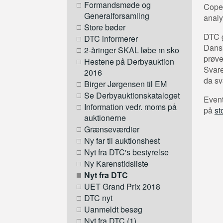
Formandsmøde og
Copen
Generalforsamling
analy
Store bøder
DTC g
DTC informerer
Dansk
2-åringer SKAL løbe m sko
prøve
Hestene på Derbyauktion
Svare
2016
da sv
Birger Jørgensen til EM
Se Derbyauktionskataloget
Event
Information vedr. moms på
på
st
auktionerne
Grænseværdier
Ny far til auktionshest
Nyt fra DTC's bestyrelse
Ny Karenstidsliste
Nyt fra DTC
UET Grand Prix 2018
DTC nyt
Uanmeldt besøg
Nyt fra DTC (1)