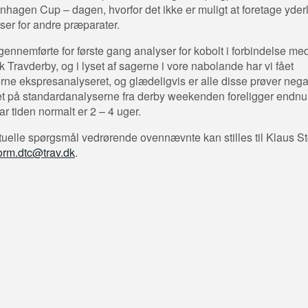
hagen Cup – dagen, hvorfor det ikke er muligt at foretage yder
ser for andre præparater.
ennemførte for første gang analyser for kobolt i forbindelse me
 Travderby, og i lyset af sagerne i vore nabolande har vi fået
rne ekspresanalyseret, og glædeligvis er alle disse prøver nega
t på standardanalyserne fra derby weekenden foreligger endnu 
ar tiden normalt er 2 – 4 uger.
uelle spørgsmål vedrørende ovennævnte kan stilles til Klaus S
orm.dtc@trav.dk
.