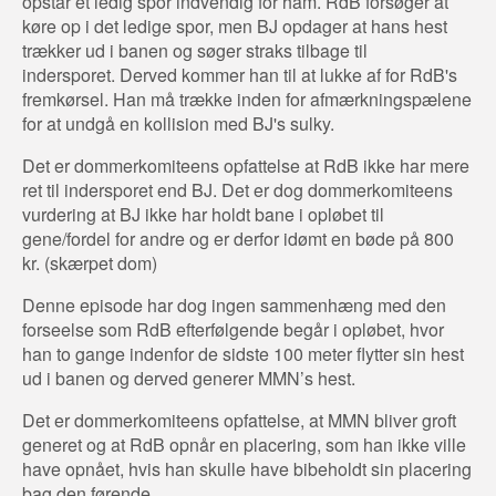
opstår et ledig spor indvendig for ham. RdB forsøger at
køre op i det ledige spor, men BJ opdager at hans hest
trækker ud i banen og søger straks tilbage til
indersporet. Derved kommer han til at lukke af for RdB's
fremkørsel. Han må trække inden for afmærkningspælene
for at undgå en kollision med BJ's sulky.
Det er dommerkomiteens opfattelse at RdB ikke har mere
ret til indersporet end BJ. Det er dog dommerkomiteens
vurdering at BJ ikke har holdt bane i opløbet til
gene/fordel for andre og er derfor idømt en bøde på 800
kr. (skærpet dom)
Denne episode har dog ingen sammenhæng med den
forseelse som RdB efterfølgende begår i opløbet, hvor
han to gange indenfor de sidste 100 meter flytter sin hest
ud i banen og derved generer MMN’s hest.
Det er dommerkomiteens opfattelse, at MMN bliver groft
generet og at RdB opnår en placering, som han ikke ville
have opnået, hvis han skulle have bibeholdt sin placering
bag den førende.