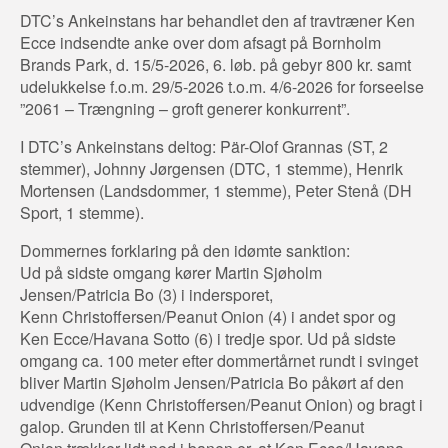
DTC’s Ankeinstans har behandlet den af travtræner Ken
Ecce indsendte anke over dom afsagt på Bornholm
Brands Park, d. 15/5-2026, 6. løb. på gebyr 800 kr. samt
udelukkelse f.o.m. 29/5-2026 t.o.m. 4/6-2026 for forseelse
”2061 – Trængning – groft generer konkurrent”.
I DTC’s Ankeinstans deltog: Pär-Olof Grannas (ST, 2
stemmer), Johnny Jørgensen (DTC, 1 stemme), Henrik
Mortensen (Landsdommer, 1 stemme), Peter Stenå (DH
Sport, 1 stemme).
Dommernes forklaring på den idømte sanktion:
Ud på sidste omgang kører Martin Sjøholm
Jensen/Patricia Bo (3) i indersporet,
Kenn Christoffersen/Peanut Onion (4) i andet spor og
Ken Ecce/Havana Sotto (6) i tredje spor. Ud på sidste
omgang ca. 100 meter efter dommertårnet rundt i svinget
bliver Martin Sjøholm Jensen/Patricia Bo påkørt af den
udvendige (Kenn Christoffersen/Peanut Onion) og bragt i
galop. Grunden til at Kenn Christoffersen/Peanut