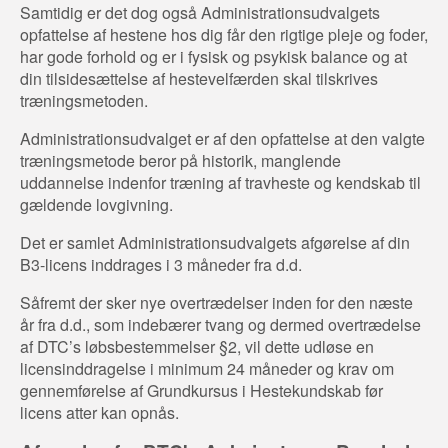
Samtidig er det dog også Administrationsudvalgets
opfattelse af hestene hos dig får den rigtige pleje og foder,
har gode forhold og er i fysisk og psykisk balance og at
din tilsidesættelse af hestevelfærden skal tilskrives
træningsmetoden.
Administrationsudvalget er af den opfattelse at den valgte
træningsmetode beror på historik, manglende
uddannelse indenfor træning af travheste og kendskab til
gældende lovgivning.
Det er samlet Administrationsudvalgets afgørelse af din
B3-licens inddrages i 3 måneder fra d.d.
Såfremt der sker nye overtrædelser inden for den næste
år fra d.d., som indebærer tvang og dermed overtrædelse
af DTC’s løbsbestemmelser §2, vil dette udløse en
licensinddragelse i minimum 24 måneder og krav om
gennemførelse af Grundkursus i Hestekundskab før
licens atter kan opnås.