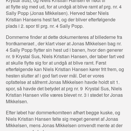
Krystal Sus), og Niels Kristian Hansen er nødt til
at flytte sig med ud, for at undgå at blive ramt af prg. nr. 4
Sally Popp (Jonas Mikkelsen). Herved taber Niels
Kristian Hansens hest fart, og der bliver efterfølgende
plads i 2. spor til prg. nr. 4 Sally Popp.
Dommerne finder at dette dokumenteres af billederne fra
frontkameraet , der klart viser at Jonas Mikkelsen bag nr.
4 Sally Popp flytter sin hest ud i banen, hvor den generer
nr. 9 Krystal Sus, Niels Kristian Hansen, der taber fart ved
at skulle flytte sig for at undgå at blive ramt. Først
efterfølgende kan Niels Kristian Hansen kører frit frem, og
hesten slutter af i god fart over mål. Det er vores
opfattelse at såfremt Jonas Mikkelsen havde holdt sit 1.
spor, så havde det betydet at prg nr. 9 Krystal Sus, Niels
Kristian Hansen ville væres blevet nr. 3 i stedet for Jonas
Mikkelsen.
Efter løbet har dommerkomiteen afhørt begge kuske, og
Niels Kristian Hansen følte sig meget generet af Jonas
Mikkelsen, mens Jonas Mikkelsen omvendt mente at der