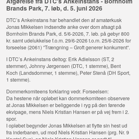
Afgørelse fra DTC's Ankeinstans - Bornholm
Brands Park, 7. løb, d. 5. juni 2026
DTC’s Ankeinstans har behandlet den af amatørkusk
Jonas Mikkelsen indsendte anke over dom afsagt på
Bornholm Brands Park, d. 5/6-2026, 7. løb. på gebyr 800
kr. samt udelukkelse f.o.m. 29/6-2026 t.o.m. 25/6-2026 for
forseelse (2061) ”Trængning – Groft generer konkurrent”.
I DTC’s Ankeinstans deltog: Erik Adielsson (ST, 2
stemmer), Johnny Jørgensen (DTC, 1 stemme), Bent
Koch (Landsdommer, 1 stemme), Peter Stenå (DH Sport,
1 stemme).
Dommerkomiteens forklaring vedr. Forseelsen:
Da hestene når opløbet kan dommerkomiteen observere
at Jonas Mikkelsen er beliggende i ryg på den førende
ekvipage, mens Niels Kristian Hansen er på vej frem i 2.
spor.
I opløbet begynder Jonas Mikkelsen at flytte sin hest ud
fra inderbanen, ud mod Niels Kristian Hansen (prg. Nr. 9