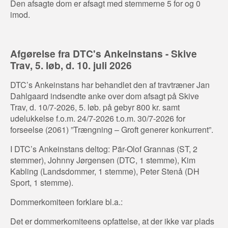
Den afsagte dom er afsagt med stemmerne 5 for og 0
imod.
Afgørelse fra DTC's Ankeinstans - Skive
Trav, 5. løb, d. 10. juli 2026
DTC’s Ankeinstans har behandlet den af travtræner Jan
Dahlgaard indsendte anke over dom afsagt på Skive
Trav, d. 10/7-2026, 5. løb. på gebyr 800 kr. samt
udelukkelse f.o.m. 24/7-2026 t.o.m. 30/7-2026 for
forseelse (2061) ”Trængning – Groft generer konkurrent”.
I DTC’s Ankeinstans deltog: Pär-Olof Grannas (ST, 2
stemmer), Johnny Jørgensen (DTC, 1 stemme), Kim
Kabling (Landsdommer, 1 stemme), Peter Stenå (DH
Sport, 1 stemme).
Dommerkomiteen forklare bl.a.:
Det er dommerkomiteens opfattelse, at der ikke var plads