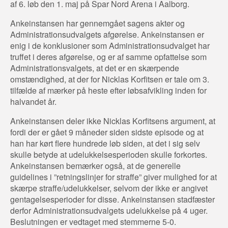
af 6. løb den 1. maj på Spar Nord Arena i Aalborg.
Ankeinstansen har gennemgået sagens akter og
Administrationsudvalgets afgørelse. Ankeinstansen er
enig i de konklusioner som Administrationsudvalget har
truffet i deres afgørelse, og er af samme opfattelse som
Administrationsvalgets, at det er en skærpende
omstændighed, at der for Nicklas Korfitsen er tale om 3.
tilfælde af mærker på heste efter løbsafvikling inden for
halvandet år.
Ankeinstansen deler ikke Nicklas Korfitsens argument, at
fordi der er gået 9 måneder siden sidste episode og at
han har kørt flere hundrede løb siden, at det i sig selv
skulle betyde at udelukkelsesperioden skulle forkortes.
Ankeinstansen bemærker også, at de generelle
guidelines i ”retningslinjer for straffe” giver mulighed for at
skærpe straffe/udelukkelser, selvom der ikke er angivet
gentagelsesperioder for disse. Ankeinstansen stadfæster
derfor Administrationsudvalgets udelukkelse på 4 uger.
Beslutningen er vedtaget med stemmerne 5-0.