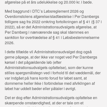
afgørelse på et års udelukkelse og 20.000 kr. i bøde.
Med baggrund i DTC’s Løbsreglement 2026 og
Overdomstolens afgørelse/stadfæstelse i Per Dambergs
tidligere sag fra 2022 omkring fortolkningen af § 41 (§ 37 i
2022), så er det Administrationsudvalgets afgørelse, at
Per Damberg i nærværende sag skal idømmes en
sanktion for overtrædelse af § 41 i Løbsbestemmelserne
2026.
I dette tilfælde vil Administrationsudvalget dog også
gerne påpege, at der ikke var noget ved Per Dambergs
kørsel i det pågældende løb (efter
Administrationsudvalgets opfattelse), som der kunne
stilles spørgsmålstegn ved i forhold til det væddemål, der
var indgået på hans konto forud for løbet samt, at
dommerne heller ikke i forbindelse med afviklingen af
løbet har uddelt bøder eller påtaler i øvrigt.
Det er dog efter Administrationsudvalgets opfattelse en
skærpende omstændighed, at der er tale om et