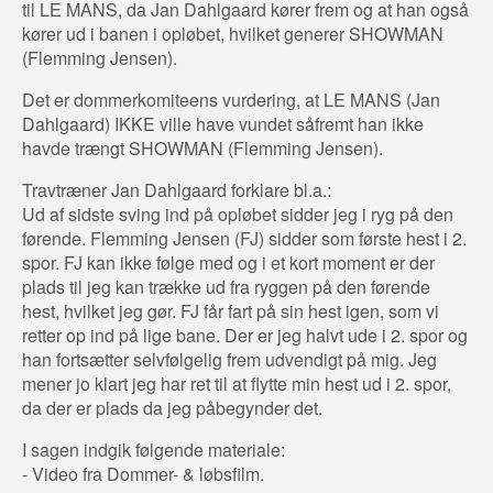
til LE MANS, da Jan Dahlgaard kører frem og at han også
kører ud i banen i opløbet, hvilket generer SHOWMAN
(Flemming Jensen).
Det er dommerkomiteens vurdering, at LE MANS (Jan
Dahlgaard) IKKE ville have vundet såfremt han ikke
havde trængt SHOWMAN (Flemming Jensen).
Travtræner Jan Dahlgaard forklare bl.a.:
Ud af sidste sving ind på opløbet sidder jeg i ryg på den
førende. Flemming Jensen (FJ) sidder som første hest i 2.
spor. FJ kan ikke følge med og i et kort moment er der
plads til jeg kan trække ud fra ryggen på den førende
hest, hvilket jeg gør. FJ får fart på sin hest igen, som vi
retter op ind på lige bane. Der er jeg halvt ude i 2. spor og
han fortsætter selvfølgelig frem udvendigt på mig. Jeg
mener jo klart jeg har ret til at flytte min hest ud i 2. spor,
da der er plads da jeg påbegynder det.
I sagen indgik følgende materiale:
- Video fra Dommer- & løbsfilm.