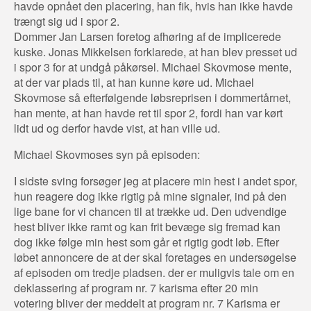
havde opnået den placering, han fik, hvis han ikke havde
trængt sig ud i spor 2.
Dommer Jan Larsen foretog afhøring af de implicerede
kuske. Jonas Mikkelsen forklarede, at han blev presset ud
i spor 3 for at undgå påkørsel. Michael Skovmose mente,
at der var plads til, at han kunne køre ud. Michael
Skovmose så efterfølgende løbsreprisen i dommertårnet,
han mente, at han havde ret til spor 2, fordi han var kørt
lidt ud og derfor havde vist, at han ville ud.
Michael Skovmoses syn på episoden:
I sidste sving forsøger jeg at placere min hest i andet spor,
hun reagere dog ikke rigtig på mine signaler, ind på den
lige bane for vi chancen til at trække ud. Den udvendige
hest bliver ikke ramt og kan frit bevæge sig fremad kan
dog ikke følge min hest som går et rigtig godt løb. Efter
løbet annoncere de at der skal foretages en undersøgelse
af episoden om tredje pladsen. der er muligvis tale om en
deklassering af program nr. 7 karisma efter 20 min
votering bliver der meddelt at program nr. 7 Karisma er