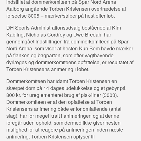
indstillet af dommerkomiteen på Spar Nord Arena
Aalborg angående Torben Kristensen overtrædelse af
forseelse 3005 – mærker/striber på hest efter løb.
DH Sports Administrationsudvalg bestående af Kim
Kabling, Nicholas Cordrey og Uwe Bredahl har
gennemgået indstillingen fra dommerkomiteen på Spar
Nord Arena, som viser at hesten Kun Sem havde mærker
på flanken og bagparten, som efter vagthavende
dyrlæges og dommerkomiteens opfattelse, er resultatet af
Torben Kristensens animering i løbet.
Dommerkomiteen har idømt Torben Kristensen en
skærpet dom på 14 dages udelukkelse og et gebyr på
800 kr. for ureglementeret brug af pisk/liner (3003).
Dommerkomiteen er af den opfattelse at Torben
Kristensens animering både er for omfattende (antal
slag), har for meget kraft i animeringen og at denne
foregår uden ophold, som dermed ikke giver hesten
mulighed for at reagere på animeringen inden næste
animering. Torben Kristensen oplyser til