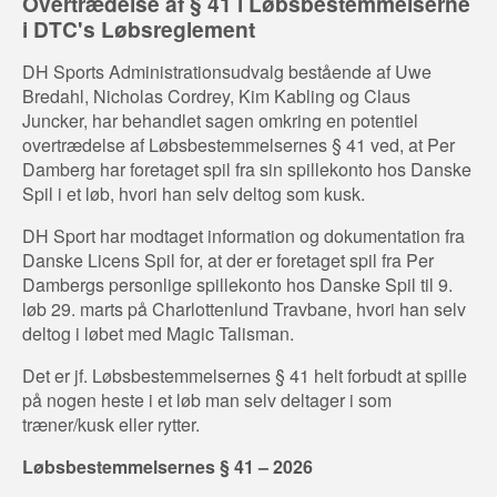
Overtrædelse af § 41 i Løbsbestemmelserne
i DTC's Løbsreglement
DH Sports Administrationsudvalg bestående af Uwe
Bredahl, Nicholas Cordrey, Kim Kabling og Claus
Juncker, har behandlet sagen omkring en potentiel
overtrædelse af Løbsbestemmelsernes § 41 ved, at Per
Damberg har foretaget spil fra sin spillekonto hos Danske
Spil i et løb, hvori han selv deltog som kusk.
DH Sport har modtaget information og dokumentation fra
Danske Licens Spil for, at der er foretaget spil fra Per
Dambergs personlige spillekonto hos Danske Spil til 9.
løb 29. marts på Charlottenlund Travbane, hvori han selv
deltog i løbet med Magic Talisman.
Det er jf. Løbsbestemmelsernes § 41 helt forbudt at spille
på nogen heste i et løb man selv deltager i som
træner/kusk eller rytter.
Løbsbestemmelsernes § 41 – 2026