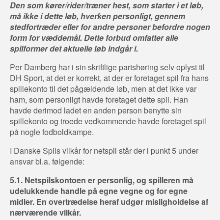
Den som kører/rider/træner hest, som starter i et løb,
må ikke i dette løb, hverken personligt, gennem
stedfortræder eller for andre personer befordre nogen
form for væddemål. Dette forbud omfatter alle
spilformer det aktuelle løb indgår i.
Per Damberg har i sin skriftlige partshøring selv oplyst til
DH Sport, at det er korrekt, at der er foretaget spil fra hans
spillekonto til det pågældende løb, men at det ikke var
ham, som personligt havde foretaget dette spil. Han
havde derimod ladet en anden person benytte sin
spillekonto og troede vedkommende havde foretaget spil
på nogle fodboldkampe.
I Danske Spils vilkår for netspil står der i punkt 5 under
ansvar bl.a. følgende:
5.1. Netspilskontoen er personlig, og spilleren må
udelukkende handle på egne vegne og for egne
midler. En overtrædelse heraf udgør misligholdelse af
nærværende vilkår.