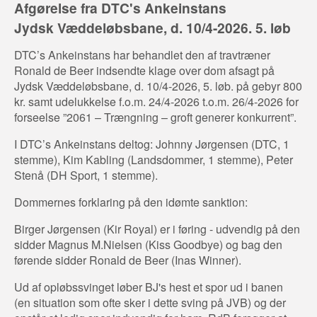
Afgørelse fra DTC's Ankeinstans
Jydsk Væddeløbsbane, d. 10/4-2026. 5. løb
DTC’s Ankeinstans har behandlet den af travtræner
Ronald de Beer indsendte klage over dom afsagt på
Jydsk Væddeløbsbane, d. 10/4-2026, 5. løb. på gebyr 800
kr. samt udelukkelse f.o.m. 24/4-2026 t.o.m. 26/4-2026 for
forseelse ”2061 – Trængning – groft generer konkurrent”.
I DTC’s Ankeinstans deltog: Johnny Jørgensen (DTC, 1
stemme), Kim Kabling (Landsdommer, 1 stemme), Peter
Stenå (DH Sport, 1 stemme).
Dommernes forklaring på den idømte sanktion:
Birger Jørgensen (Kir Royal) er i føring - udvendig på den
sidder Magnus M.Nielsen (Kiss Goodbye) og bag den
førende sidder Ronald de Beer (Inas Winner).
Ud af opløbssvinget løber BJ's hest et spor ud i banen
(en situation som ofte sker i dette sving på JVB) og der