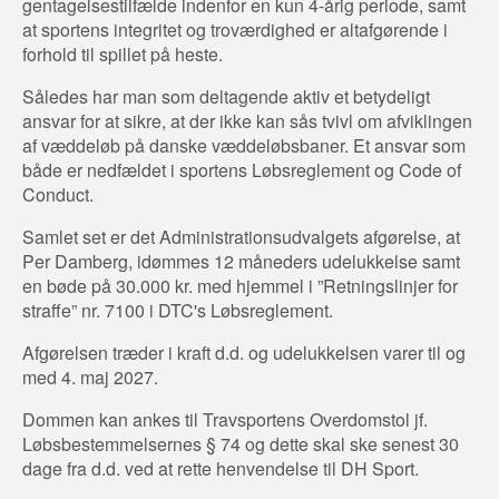
gentagelsestilfælde indenfor en kun 4-årig periode, samt
at sportens integritet og troværdighed er altafgørende i
forhold til spillet på heste.
Således har man som deltagende aktiv et betydeligt
ansvar for at sikre, at der ikke kan sås tvivl om afviklingen
af væddeløb på danske væddeløbsbaner. Et ansvar som
både er nedfældet i sportens Løbsreglement og Code of
Conduct.
Samlet set er det Administrationsudvalgets afgørelse, at
Per Damberg, idømmes 12 måneders udelukkelse samt
en bøde på 30.000 kr. med hjemmel i ”Retningslinjer for
straffe” nr. 7100 i DTC's Løbsreglement.
Afgørelsen træder i kraft d.d. og udelukkelsen varer til og
med 4. maj 2027.
Dommen kan ankes til Travsportens Overdomstol jf.
Løbsbestemmelsernes § 74 og dette skal ske senest 30
dage fra d.d. ved at rette henvendelse til DH Sport.