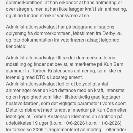
dommerkomiteen, at han erkender at hans animering er
over stregen, men at han ikke lægger kraft i sin animering,
og at de fundne mærker var svære at se.
Administrationsudvalget har på baggrund af sagens
oplysning fra dommerkomiteen, løbsfilmen fra Derby 25
og foto-dokumentation fra veterinæren afsagt følgende
kendelse:
Administrationsudvalget tiltræder dommerkomiteens
indstilling og finder det bevist, at mærkerne på Kun Sem
stammer fra Torben Kristensens animering, som ikke er
forenelig med DTC’s Løbsreglement.
Administrationsudvalget tæller et betydeligt antal
animeringer over en kort distance med en kraft, intensitet
og en hyppighed som ikke i tilstrækkelig grad iagttager
hestevelfærden, som det vigtigste parameter i vores sport.
Dette kombineret med fundet af mærker på Kun Sem efter
løbet gør, at Torben Kristensen idømmes en sanktion på
udelukkelse i 9 uger (f.o.m. 10/6-2026 t.o.m. 11/8-2026)
for forseelse 3005 ”Ureglementeret animering – efterlader