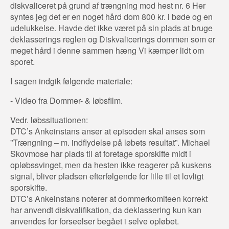
diskvaliceret på grund af trængning mod hest nr. 6 Her
syntes jeg det er en noget hård dom 800 kr. i bøde og en
udelukkelse. Havde det ikke været på sin plads at bruge
deklasserings reglen og Diskvalicerings dommen som er
meget hård i denne sammen hæng Vi kæmper lidt om
sporet.
I sagen indgik følgende materiale:
- Video fra Dommer- & løbsfilm.
Vedr. løbssituationen:
DTC’s Ankeinstans anser at episoden skal anses som
”Trængning – m. indflydelse på løbets resultat”. Michael
Skovmose har plads til at foretage sporskifte midt i
opløbssvinget, men da hesten ikke reagerer på kuskens
signal, bliver pladsen efterfølgende for lille til et lovligt
sporskifte.
DTC’s Ankeinstans noterer at dommerkomiteen korrekt
har anvendt diskvalifikation, da deklassering kun kan
anvendes for forseelser begået i selve opløbet.