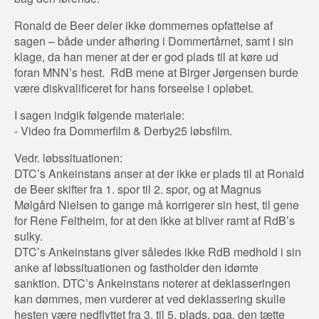
Ronald de Beer deler ikke dommernes opfattelse af
sagen – både under afhøring i Dommertårnet, samt i sin
klage, da han mener at der er god plads til at køre ud
foran MNN’s hest. RdB mene at Birger Jørgensen burde
være diskvalificeret for hans forseelse i opløbet.
I sagen indgik følgende materiale:
- Video fra Dommerfilm & Derby25 løbsfilm.
Vedr. løbssituationen:
DTC’s Ankeinstans anser at der ikke er plads til at Ronald
de Beer skifter fra 1. spor til 2. spor, og at Magnus
Mølgård Nielsen to gange må korrigerer sin hest, til gene
for Rene Feltheim, for at den ikke at bliver ramt af RdB’s
sulky.
DTC’s Ankeinstans giver således ikke RdB medhold i sin
anke af løbssituationen og fastholder den idømte
sanktion. DTC’s Ankeinstans noterer at deklasseringen
kan dømmes, men vurderer at ved deklassering skulle
hesten være nedflyttet fra 3. til 5. plads, pga. den tætte