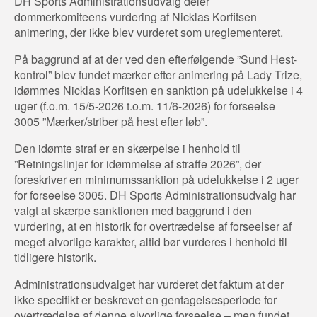
DH Sports Administrationsudvalg deler
dommerkomiteens vurdering af Nicklas Korfitsen
animering, der ikke blev vurderet som ureglementeret.
På baggrund af at der ved den efterfølgende ”Sund Hest-
kontrol” blev fundet mærker efter animering på Lady Trize,
idømmes Nicklas Korfitsen en sanktion på udelukkelse i 4
uger (f.o.m. 15/5-2026 t.o.m. 11/6-2026) for forseelse
3005 ”Mærker/striber på hest efter løb”.
Den idømte straf er en skærpelse i henhold til
”Retningslinjer for idømmelse af straffe 2026”, der
foreskriver en minimumssanktion på udelukkelse i 2 uger
for forseelse 3005. DH Sports Administrationsudvalg har
valgt at skærpe sanktionen med baggrund i den
vurdering, at en historik for overtrædelse af forseelser af
meget alvorlige karakter, altid bør vurderes i henhold til
tidligere historik.
Administrationsudvalget har vurderet det faktum at der
ikke specifikt er beskrevet en gentagelsesperiode for
overtrædelse af denne alvorlige forseelse – men fundet