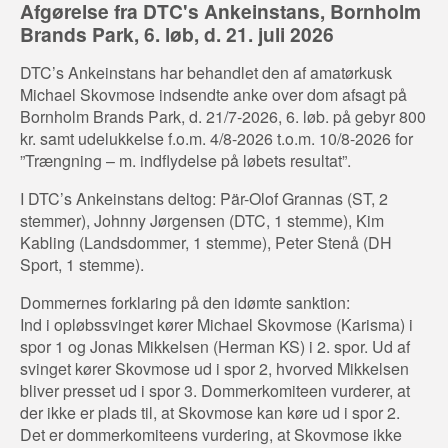
Afgørelse fra DTC's Ankeinstans, Bornholm
Brands Park, 6. løb, d. 21. juli 2026
DTC’s Ankeinstans har behandlet den af amatørkusk
Michael Skovmose indsendte anke over dom afsagt på
Bornholm Brands Park, d. 21/7-2026, 6. løb. på gebyr 800
kr. samt udelukkelse f.o.m. 4/8-2026 t.o.m. 10/8-2026 for
”Trængning – m. indflydelse på løbets resultat”.
I DTC’s Ankeinstans deltog: Pär-Olof Grannas (ST, 2
stemmer), Johnny Jørgensen (DTC, 1 stemme), Kim
Kabling (Landsdommer, 1 stemme), Peter Stenå (DH
Sport, 1 stemme).
Dommernes forklaring på den idømte sanktion:
Ind i opløbssvinget kører Michael Skovmose (Karisma) i
spor 1 og Jonas Mikkelsen (Herman KS) i 2. spor. Ud af
svinget kører Skovmose ud i spor 2, hvorved Mikkelsen
bliver presset ud i spor 3. Dommerkomiteen vurderer, at
der ikke er plads til, at Skovmose kan køre ud i spor 2.
Det er dommerkomiteens vurdering, at Skovmose ikke