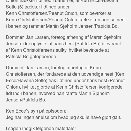
Onion trækker lidt ned i banen er, at Ken Ecce/Havana
Sotto (6) trækker lidt ned under
Kenn Christoffersen/Peanut Onion, som bevirker at
Kenn Christoffersen/Peanut Onion trækker en anelse ned
i banen og rammer Martin Sjøholm Jensen/Patricia Bo.
Dommer, Jan Larsen, foretog afhøring af Martin Sjøholm
Jensen, der oplyste, at hans hest (Patricia Bo) blev ramt
af Kenn Christoffersens sulky, hvilket bevirkede at
Patricia Bo galopperede.
Dommer, Jan Larsen, foretog afhøring af Kenn
Christoffersen, der forklarede at den udvendige hest (Ken
Ecce/Havana Sotto) trak lidt ned under hans hest (Peanut
Onion), hvilket gjorde at Kenn Christoffersen korrigerede
lidt ind i banen, hvorved han ramte Martin Sjøholm
Jensen/Patricia Bo.
Ken Ecce’s syn på episoden:
Jeg har ingen anelse om hvad jeg skulle have gjort galt.
I sagen indgik følgende materiale: