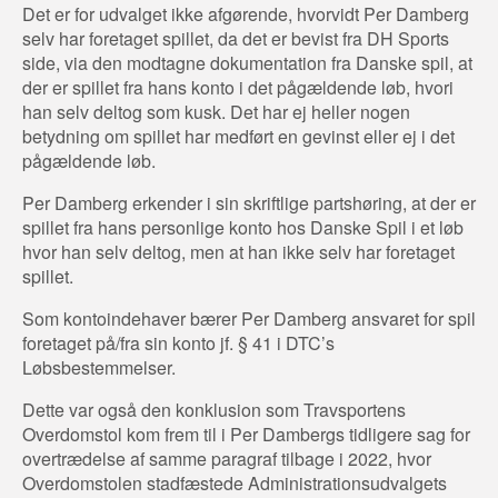
Det er for udvalget ikke afgørende, hvorvidt Per Damberg
selv har foretaget spillet, da det er bevist fra DH Sports
side, via den modtagne dokumentation fra Danske spil, at
der er spillet fra hans konto i det pågældende løb, hvori
han selv deltog som kusk. Det har ej heller nogen
betydning om spillet har medført en gevinst eller ej i det
pågældende løb.
Per Damberg erkender i sin skriftlige partshøring, at der er
spillet fra hans personlige konto hos Danske Spil i et løb
hvor han selv deltog, men at han ikke selv har foretaget
spillet.
Som kontoindehaver bærer Per Damberg ansvaret for spil
foretaget på/fra sin konto jf. § 41 i DTC’s
Løbsbestemmelser.
Dette var også den konklusion som Travsportens
Overdomstol kom frem til i Per Dambergs tidligere sag for
overtrædelse af samme paragraf tilbage i 2022, hvor
Overdomstolen stadfæstede Administrationsudvalgets