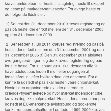
kravet umiddelbart for heste til slagtning, heste til eksport
og heste på markeder/samlesteder. For øvrige heste er
der følgende tidsfrister:
1) Senest den 31. december 2010 kræves registrering og
pas på heste, der er født mellem den 31. december 2005
og den 31. december 2009
2) Senest den 1. juli 2011 kræves registrering og pas på
heste, der er født mellem den 31. december 2001 og den
31. december 2005 3) Den 31. december 2011 afsluttes
overgangsordningen, og der kræves registrering og pas
for alle heste. Fra 1. januar 2010 skal desuden alle føl
have udstedt pas inden 6 mdr. eller udgangen af
fødselsåret, alt efter hvilken dato, der er senest. For at
kunne få udstedt et pas skal hesten være chipmærket.
Heste i den organiserede avl, der allerede er
brænde-/frysemærkede og hvor mærket indeholder cifre,
kræves dog ikke chipmærket. Heste, der allerede har pas
udstedt af EU-anerkendte avlsforbund og godkendte
konkurrenceorganisationer i perioden 1999-2009 kræves