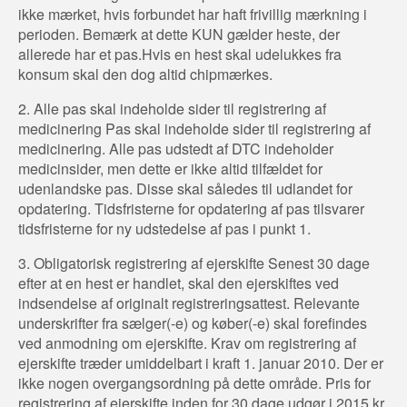
ikke mærket, hvis forbundet har haft frivillig mærkning i
perioden. Bemærk at dette KUN gælder heste, der
allerede har et pas.Hvis en hest skal udelukkes fra
konsum skal den dog altid chipmærkes.
2. Alle pas skal indeholde sider til registrering af
medicinering Pas skal indeholde sider til registrering af
medicinering. Alle pas udstedt af DTC indeholder
medicinsider, men dette er ikke altid tilfældet for
udenlandske pas. Disse skal således til udlandet for
opdatering. Tidsfristerne for opdatering af pas tilsvarer
tidsfristerne for ny udstedelse af pas i punkt 1.
3. Obligatorisk registrering af ejerskifte Senest 30 dage
efter at en hest er handlet, skal den ejerskiftes ved
indsendelse af originalt registreringsattest. Relevante
underskrifter fra sælger(-e) og køber(-e) skal forefindes
ved anmodning om ejerskifte. Krav om registrering af
ejerskifte træder umiddelbart i kraft 1. januar 2010. Der er
ikke nogen overgangsordning på dette område. Pris for
registrering af ejerskifte inden for 30 dage udgør i 2015 kr.