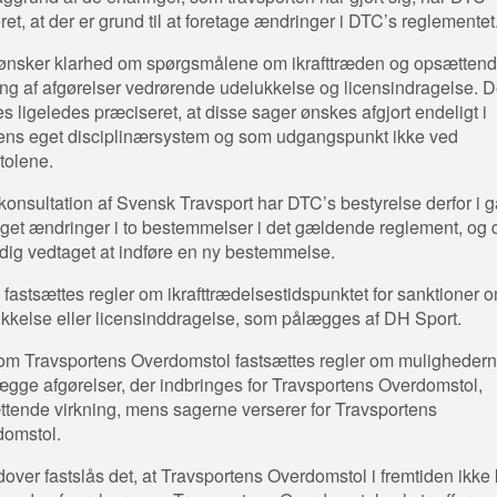
ret, at der er grund til at foretage ændringer i DTC’s reglementet
nsker klarhed om spørgsmålene om ikrafttræden og opsætten
ing af afgørelser vedrørende udelukkelse og licensindragelse. D
s ligeledes præciseret, at disse sager ønskes afgjort endeligt i
ens eget disciplinærsystem og som udgangspunkt ikke ved
tolene.
 konsultation af Svensk Travsport har DTC’s bestyrelse derfor i g
get ændringer i to bestemmelser i det gældende reglement, og d
dig vedtaget at indføre en ny bestemmelse.
0 fastsættes regler om ikrafttrædelsestidspunktet for sanktioner 
kkelse eller licensinddragelse, som pålægges af DH Sport.
om Travsportens Overdomstol fastsættes regler om mulighedern
llægge afgørelser, der indbringes for Travsportens Overdomstol,
tende virkning, mens sagerne verserer for Travsportens
domstol.
over fastslås det, at Travsportens Overdomstol i fremtiden ikke