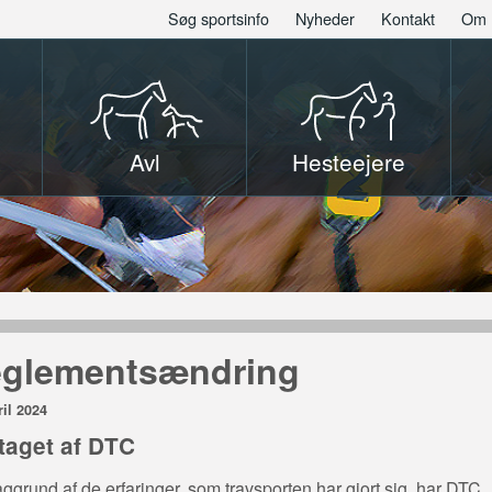
Søg sportsinfo
Nyheder
Kontakt
Om 
Avl
Hesteejere
glementsændring
ril 2024
taget af DTC
ggrund af de erfaringer, som travsporten har gjort sig, har DTC