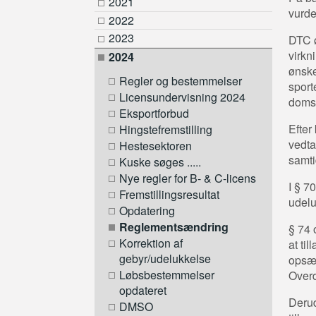
2021
vurde
2022
2023
DTC ø
virkn
2024
ønske
Regler og bestemmelser
sport
Licensundervisning 2024
doms
Eksportforbud
Efter
Hingstefremstilling
vedta
Hestesektoren
samti
Kuske søges .....
Nye regler for B- & C-licens
I § 7
Fremstillingsresultat
udelu
Opdatering
Reglementsændring
§ 74 
Korrektion af
at ti
gebyr/udelukkelse
opsæt
Løbsbestemmelser
Over
opdateret
Derud
DMSO