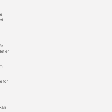
.
de
et
år
et er
om
e for
 kan