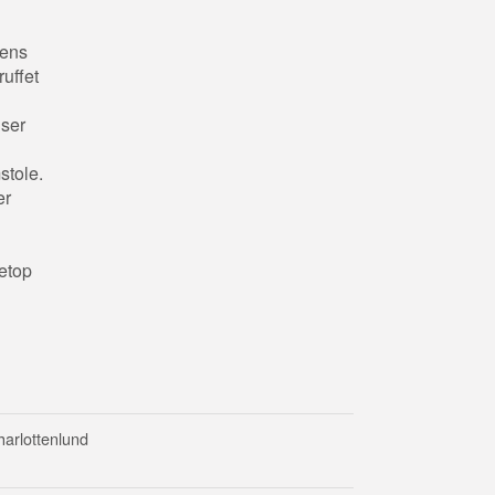
tens
uffet
lser
stole.
er
etop
harlottenlund