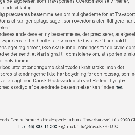
gge de afgørelser, som Travsportens Overdomstol selv træffer,
tende virkning.
ig præciseres bestemmelsen om mulighederne for, at Travspor
omstol kan genoptage sager, som overdomstolen tidligere har tr
else i.
ndføres endvidere en ny bestemmelse, der præciserer, at afgøre
avsportens forhold truffet af dømmende instanser i henhold til
ens eget reglement, ikke skal kunne indbringes for de civile dom
d er der sendt et klart signal til domstolene om, at sporten ønsk
ldt selvdømme.
r besluttet at ændringerne skal træde i kraft straks, men det
seres at ændringerne ikke har betydning for den retssag, som n
evet anlagt mod Dansk Hestevæddeløb ved Retten i Lyngby.
ræcis ordlyd af de ændrede bestemmelser kan findes
her
.
orts Centralforbund • Hestesportens hus • Traverbanevej 10 • 2920 C
Tlf. (+45) 888 11 200
• @-mail: info@trav.dk • © DTC