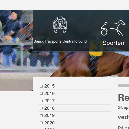
Sporten
Dansk Travsports Centralforbund
2015
2016
Re
2017
2018
24. ap
2019
ved
2020
På ba