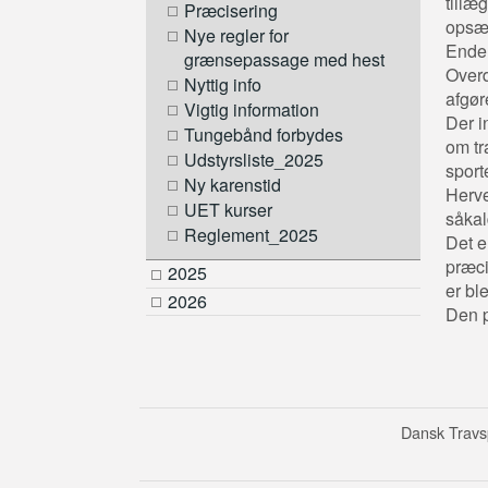
tillæ
Præcisering
opsæt
Nye regler for
Endel
grænsepassage med hest
Overd
Nyttig info
afgør
Vigtig information
Der i
Tungebånd forbydes
om tr
Udstyrsliste_2025
sport
Ny karenstid
Herve
UET kurser
såka
Reglement_2025
Det e
præci
2025
er bl
2026
Den p
Dansk Travsp