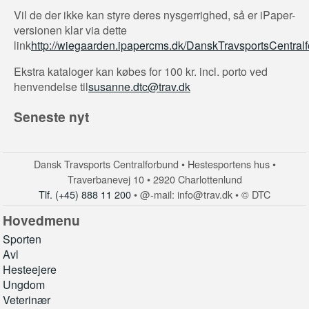
Vil de der ikke kan styre deres nysgerrighed, så er iPaper-
versionen klar via dette
link
http://wiegaarden.ipapercms.dk/DanskTravsportsCentral
Ekstra kataloger kan købes for 100 kr. incl. porto ved
henvendelse til
susanne.dtc@trav.dk
Seneste nyt
Dansk Travsports Centralforbund • Hestesportens hus •
Traverbanevej 10 • 2920 Charlottenlund
Tlf. (+45) 888 11 200
• @-mail: info@trav.dk • © DTC
Hovedmenu
Sporten
Avl
Hesteejere
Ungdom
Veterinær