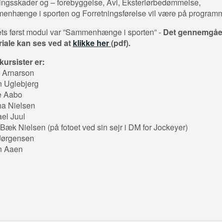
ngsskader og – forebyggelse, Avl, Eksteriørbedømmelse,
nhænge i sporten og Forretningsførelse vil være på programm
ts først modul var ”Sammenhænge i sporten” -
Det gennemgå
iale kan ses ved at
klikke her
(pdf).
kursister er:
 Arnarson
an Uglebjerg
e Aabo
na Nielsen
el Juul
Bæk Nielsen (på fotoet ved sin sejr i DM for Jockeyer)
Jørgensen
n Aaen