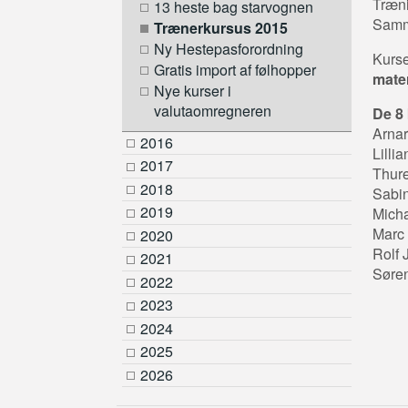
Træni
13 heste bag starvognen
Samme
Trænerkursus 2015
Ny Hestepasforordning
Kurse
Gratis import af følhopper
mater
Nye kurser i
valutaomregneren
De 8 
Arnar
2016
Lilli
2017
Thur
2018
Sabi
2019
Micha
Marc 
2020
Rolf 
2021
Søre
2022
2023
2024
2025
2026