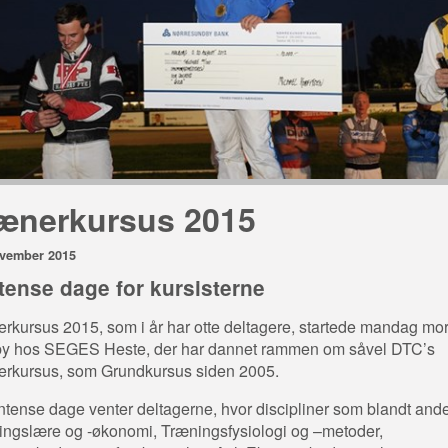
ænerkursus 2015
ovember 2015
ntense dage for kursisterne
rkursus 2015, som i år har otte deltagere, startede mandag mor
by hos SEGES Heste, der har dannet rammen om såvel DTC’s
rkursus, som Grundkursus siden 2005.
intense dage venter deltagerne, hvor discipliner som blandt ande
ingslære og -økonomi, Træningsfysiologi og –metoder,