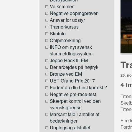
Velkommen
Negative dopingprøver
Ansvar for udstyr
Trænerkursus
Skoinfo
Chipmærkning
INFO om nyt svensk
startmeldingssystem
Jeppe Rask til EM
Tr
Der arbejdes på højtryk
Bronze ved EM
25. n
UET Grand Prix 2017
4 i
Fodrer du din hest korrekt ?
Negative pre-race-test
Træne
Skærpet kontrol ved den
Skej
svensk grænse
Træne
Markant fald i antallet af
Fire 
bedækninger
Fordr
Dopingsag afsluttet