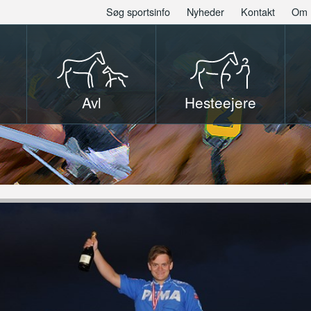
Søg sportsinfo
Nyheder
Kontakt
Om 
Avl
Hesteejere