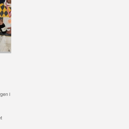
gen i
t