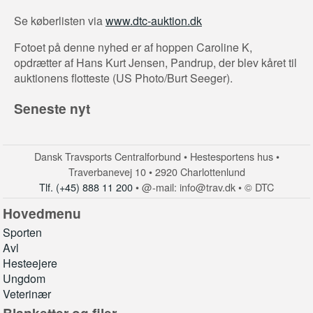
Se køberlisten via
www.dtc-auktion.dk
Fotoet på denne nyhed er af hoppen Caroline K,
opdrætter af Hans Kurt Jensen, Pandrup, der blev kåret til
auktionens flotteste (US Photo/Burt Seeger).
Seneste nyt
Dansk Travsports Centralforbund • Hestesportens hus •
Traverbanevej 10 • 2920 Charlottenlund
Tlf. (+45) 888 11 200
• @-mail: info@trav.dk • © DTC
Hovedmenu
Sporten
Avl
Hesteejere
Ungdom
Veterinær
Blanketter og filer