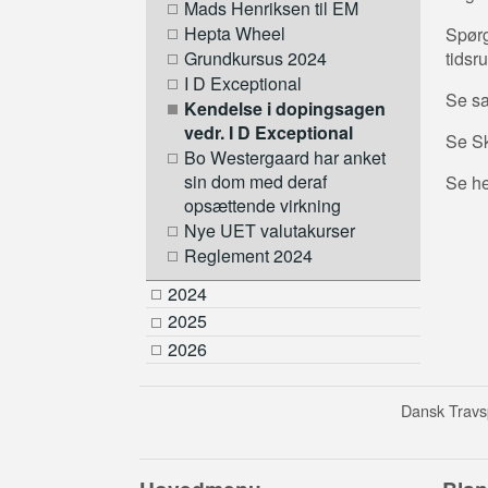
Mads Henriksen til EM
Hepta Wheel
Spørg
tidsr
Grundkursus 2024
I D Exceptional
Se sa
Kendelse i dopingsagen
vedr. I D Exceptional
Se Sk
Bo Westergaard har anket
sin dom med deraf
Se h
opsættende virkning
Nye UET valutakurser
Reglement 2024
2024
2025
2026
Dansk Travsp