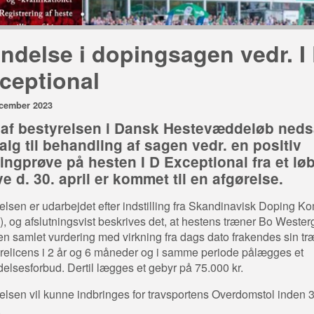
ndelse i dopingsagen vedr. I
ceptional
ecember 2023
 af bestyrelsen i Dansk Hestevæddeløb neds
alg til behandling af sagen vedr. en positiv
ingprøve på hesten I D Exceptional fra et løb
e d. 30. april er kommet til en afgørelse.
lsen er udarbejdet efter indstilling fra Skandinavisk Doping Ko
, og afslutningsvist beskrives det, at hestens træner Bo Wester
 en samlet vurdering med virkning fra dags dato frakendes sin tr
relicens i 2 år og 6 måneder og i samme periode pålægges et
ædelsesforbud. Dertil lægges et gebyr på 75.000 kr.
lsen vil kunne indbringes for travsportens Overdomstol inden 
.