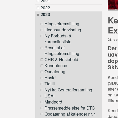
2021
2022
2023
Ke
Hingstefremstilling
Ex
Licensundervisning
Ny Forbuds- &
21. d
karenstidsliste
Det
Resultat af
Hingstefremstilling
udv
CHR & Hestehold
dop
Kondolence
Skiv
Opdatering
Kende
Husk !
(SDK)
Tid til
efter
Nyt fra Generalforsamling
og kø
USAi
tiltr
Mindeord
Pressemeddelelse fra DTC
Kende
Opdatering af kalender nr. 1
dage