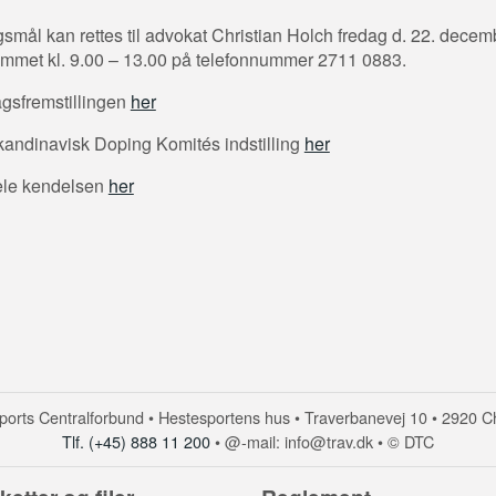
smål kan rettes til advokat Christian Holch fredag d. 22. decemb
ummet kl. 9.00 – 13.00 på telefonnummer 2711 0883.
gsfremstillingen
her
andinavisk Doping Komités indstilling
her
ele kendelsen
her
orts Centralforbund • Hestesportens hus • Traverbanevej 10 • 2920 C
Tlf. (+45) 888 11 200
• @-mail: info@trav.dk • © DTC