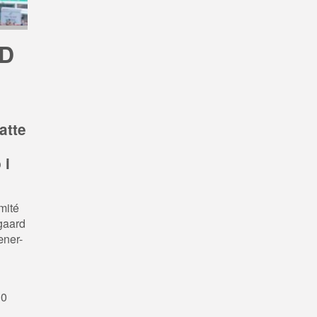
 D
atte
 i
mité
gaard
æner-
30