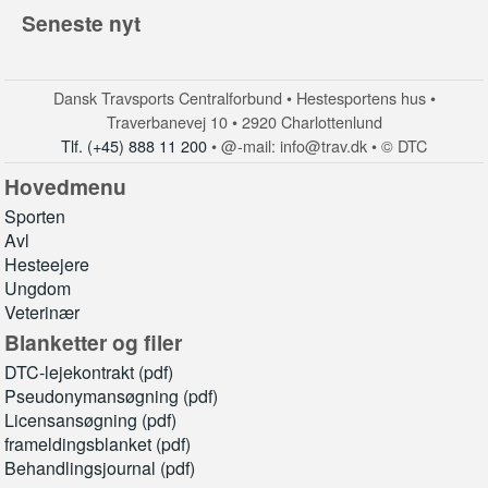
Seneste nyt
Dansk Travsports Centralforbund • Hestesportens hus •
Traverbanevej 10 • 2920 Charlottenlund
Tlf. (+45) 888 11 200
• @-mail: info@trav.dk • © DTC
Hovedmenu
Sporten
Avl
Hesteejere
Ungdom
Veterinær
Blanketter og filer
DTC-lejekontrakt (pdf)
Pseudonymansøgning (pdf)
Licensansøgning (pdf)
frameldingsblanket (pdf)
Behandlingsjournal (pdf)