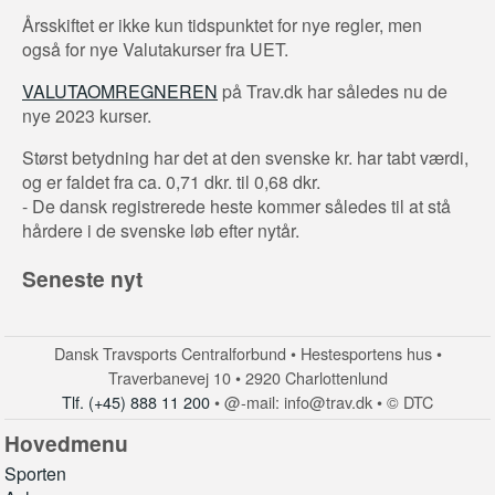
Årsskiftet er ikke kun tidspunktet for nye regler, men
også for nye Valutakurser fra UET.
VALUTAOMREGNEREN
på Trav.dk har således nu de
nye 2023 kurser.
Størst betydning har det at den svenske kr. har tabt værdi,
og er faldet fra ca. 0,71 dkr. til 0,68 dkr.
- De dansk registrerede heste kommer således til at stå
hårdere i de svenske løb efter nytår.
Seneste nyt
Dansk Travsports Centralforbund • Hestesportens hus •
Traverbanevej 10 • 2920 Charlottenlund
Tlf. (+45) 888 11 200
• @-mail: info@trav.dk • © DTC
Hovedmenu
Sporten