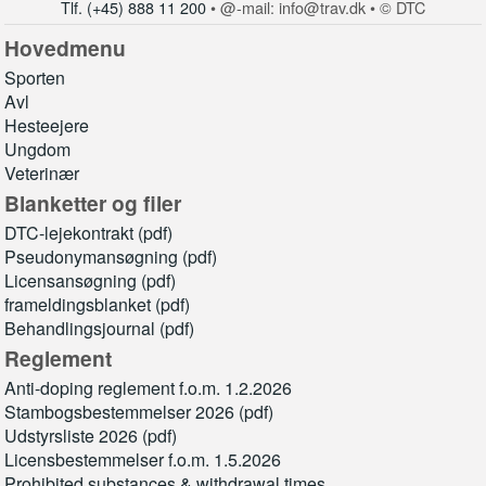
Tlf. (+45) 888 11 200
• @-mail: info@trav.dk • © DTC
Hovedmenu
Sporten
Avl
Hesteejere
Ungdom
Veterinær
Blanketter og filer
DTC-lejekontrakt (pdf)
Pseudonymansøgning (pdf)
Licensansøgning (pdf)
frameldingsblanket (pdf)
Behandlingsjournal (pdf)
Reglement
Anti-doping reglement f.o.m. 1.2.2026
Stambogsbestemmelser 2026 (pdf)
Udstyrsliste 2026 (pdf)
Licensbestemmelser f.o.m. 1.5.2026
Prohibited substances & withdrawal times