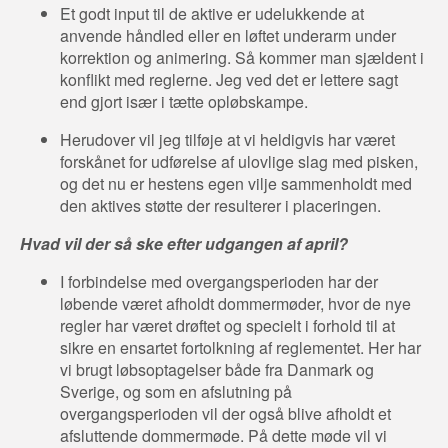
Et godt input til de aktive er udelukkende at
anvende håndled eller en løftet underarm under
korrektion og animering. Så kommer man sjældent i
konflikt med reglerne. Jeg ved det er lettere sagt
end gjort især i tætte opløbskampe.
Herudover vil jeg tilføje at vi heldigvis har været
forskånet for udførelse af ulovlige slag med pisken,
og det nu er hestens egen vilje sammenholdt med
den aktives støtte der resulterer i placeringen.
Hvad vil der så ske efter udgangen af april?
I forbindelse med overgangsperioden har der
løbende været afholdt dommermøder, hvor de nye
regler har været drøftet og specielt i forhold til at
sikre en ensartet fortolkning af reglementet. Her har
vi brugt løbsoptagelser både fra Danmark og
Sverige, og som en afslutning på
overgangsperioden vil der også blive afholdt et
afsluttende dommermøde. På dette møde vil vi