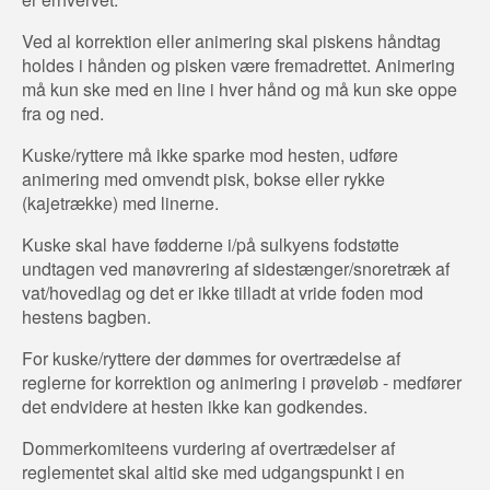
Ved al korrektion eller animering skal piskens håndtag
holdes i hånden og pisken være fremadrettet. Animering
må kun ske med en line i hver hånd og må kun ske oppe
fra og ned.
Kuske/ryttere må ikke sparke mod hesten, udføre
animering med omvendt pisk, bokse eller rykke
(kajetrække) med linerne.
Kuske skal have fødderne i/på sulkyens fodstøtte
undtagen ved manøvrering af sidestænger/snoretræk af
vat/hovedlag og det er ikke tilladt at vride foden mod
hestens bagben.
For kuske/ryttere der dømmes for overtrædelse af
reglerne for korrektion og animering i prøveløb - medfører
det endvidere at hesten ikke kan godkendes.
Dommerkomiteens vurdering af overtrædelser af
reglementet skal altid ske med udgangspunkt i en