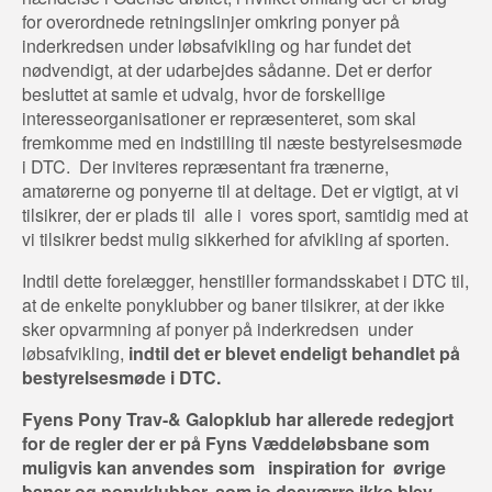
for overordnede retningslinjer omkring ponyer på
inderkredsen under løbsafvikling og har fundet det
nødvendigt, at der udarbejdes sådanne. Det er derfor
besluttet at samle et udvalg, hvor de forskellige
interesseorganisationer er repræsenteret, som skal
fremkomme med en indstilling til næste bestyrelsesmøde
i DTC. Der inviteres repræsentant fra trænerne,
amatørerne og ponyerne til at deltage. Det er vigtigt, at vi
tilsikrer, der er plads til alle i vores sport, samtidig med at
vi tilsikrer bedst mulig sikkerhed for afvikling af sporten.
Indtil dette forelægger, henstiller formandsskabet i DTC til,
at de enkelte ponyklubber og baner tilsikrer, at der ikke
sker opvarmning af ponyer på inderkredsen under
løbsafvikling,
indtil det er blevet endeligt behandlet på
bestyrelsesmøde i DTC.
Fyens Pony Trav-& Galopklub har allerede redegjort
for de regler der er på Fyns Væddeløbsbane som
muligvis kan anvendes som inspiration for øvrige
baner og ponyklubber, som jo desværre ikke blev