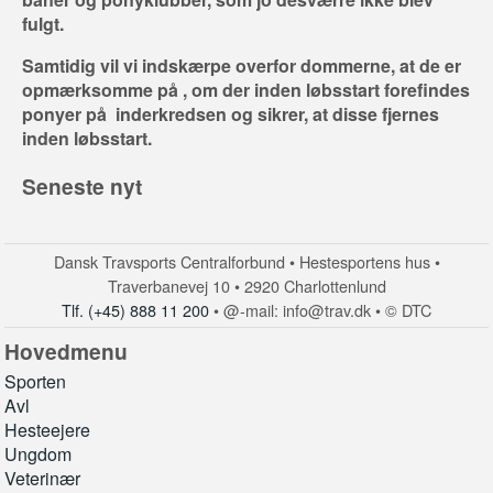
fulgt.
Samtidig vil vi indskærpe overfor dommerne, at de er
opmærksomme på , om der inden løbsstart forefindes
ponyer på inderkredsen og sikrer, at disse fjernes
inden løbsstart.
Seneste nyt
Dansk Travsports Centralforbund • Hestesportens hus •
Traverbanevej 10 • 2920 Charlottenlund
Tlf. (+45) 888 11 200
• @-mail: info@trav.dk • © DTC
Hovedmenu
Sporten
Avl
Hesteejere
Ungdom
Veterinær