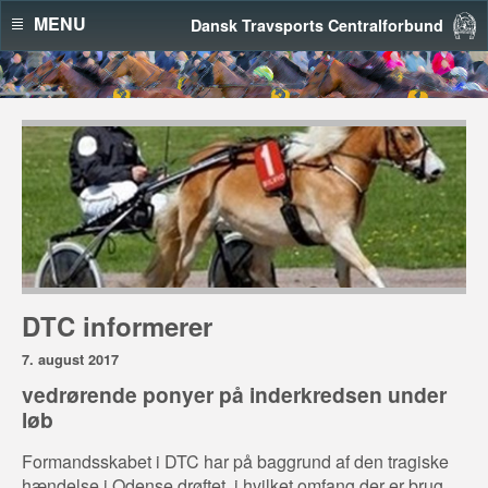
MENU
Dansk Travsports Centralforbund
DTC informerer
7. august 2017
vedrørende ponyer på inderkredsen under
løb
Formandsskabet i DTC har på baggrund af den tragiske
hændelse i Odense drøftet, i hvilket omfang der er brug