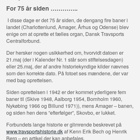
For 75 år siden …………..
I disse dage er det 75 år siden, de dengang fire baner i
landet (Charlottenlund, Amager, Århus og Odense) blev
enige om at oprette et fælles organ, Dansk Travsports
Centralforbund.
Der hersker nogen usikkerhed om, hvorvidt datoen er
21.maj (der i Kalender Nr. 1 står som stiftelsesdagen)
eller 25.maj, der af andre historiekyndige kilder nævnes
som den korrekte dato. På fotoet ses mændene, der var
med bag oprettelsen.
Siden oprettelsen i 1942 er der kommet yderligere fem
baner til (Skive 1948, Aalborg 1954, Bornholm 1960,
Nykøbing 1966 og Billund 1971)), mens Amager – banen,
og siden hen dens ”efterfølger”, Skovbo, er lukket.
Forbundets lange historie er glimrende beskrevet på
www.travsportshistorie.dk
af Kenn Erik Bech og Henrik
Berg – en artikel der kan anbefales.