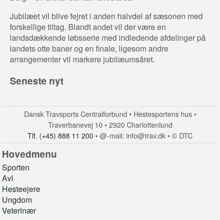
Jubilæet vil blive fejret i anden halvdel af sæsonen med
forskellige tiltag. Blandt andet vil der være en
landsdækkende løbsserie med indledende afdelinger på
landets otte baner og en finale, ligesom andre
arrangementer vil markere jubilæumsåret.
Seneste nyt
Dansk Travsports Centralforbund • Hestesportens hus •
Traverbanevej 10 • 2920 Charlottenlund
Tlf. (+45) 888 11 200
• @-mail: info@trav.dk • © DTC
Hovedmenu
Sporten
Avl
Hesteejere
Ungdom
Veterinær