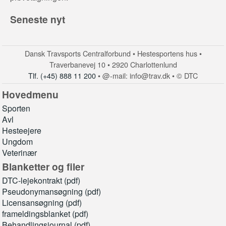
Seneste nyt
Dansk Travsports Centralforbund • Hestesportens hus •
Traverbanevej 10 • 2920 Charlottenlund
Tlf. (+45) 888 11 200
• @-mail: info@trav.dk • © DTC
Hovedmenu
Sporten
Avl
Hesteejere
Ungdom
Veterinær
Blanketter og filer
DTC-lejekontrakt (pdf)
Pseudonymansøgning (pdf)
Licensansøgning (pdf)
frameldingsblanket (pdf)
Behandlingsjournal (pdf)