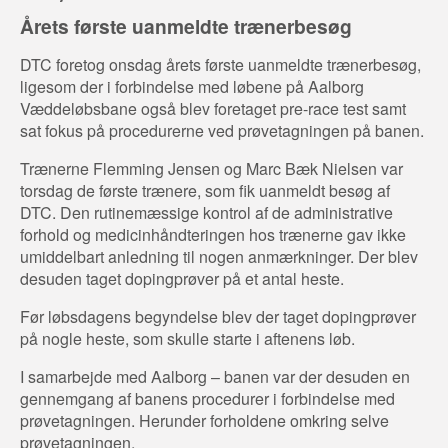
Årets første uanmeldte trænerbesøg
DTC foretog onsdag årets første uanmeldte trænerbesøg,
ligesom der i forbindelse med løbene på Aalborg
Væddeløbsbane også blev foretaget pre-race test samt
sat fokus på procedurerne ved prøvetagningen på banen.
Trænerne Flemming Jensen og Marc Bæk Nielsen var
torsdag de første trænere, som fik uanmeldt besøg af
DTC. Den rutinemæssige kontrol af de administrative
forhold og medicinhåndteringen hos trænerne gav ikke
umiddelbart anledning til nogen anmærkninger. Der blev
desuden taget dopingprøver på et antal heste.
Før løbsdagens begyndelse blev der taget dopingprøver
på nogle heste, som skulle starte i aftenens løb.
I samarbejde med Aalborg – banen var der desuden en
gennemgang af banens procedurer i forbindelse med
prøvetagningen. Herunder forholdene omkring selve
prøvetagningen.