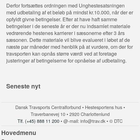
Derfor fortsættes ordningen med Unghestesatsningen
med udbetaling af et beløb på mindst kr.10.000, når der er
opfyldt givne betingelser. Efter at have haft samme
betingelser i de seneste år er der nu indsamlet materiale
vedrørende hestenes karrierer i sæsonerne efter 3 års
sæsonen. Dette materiale vil blive evalueret i løbet af de
næste par måneder med henblik på at vurdere, om der for
travsporten kan opnås større værdi ved at foretage
justeringer af betingelserne for opnåelse af udbetaling.
Seneste nyt
Dansk Travsports Centralforbund • Hestesportens hus •
Traverbanevej 10 • 2920 Charlottenlund
Tlf. (+45) 888 11 200
• @-mail: info@trav.dk • © DTC
Hovedmenu