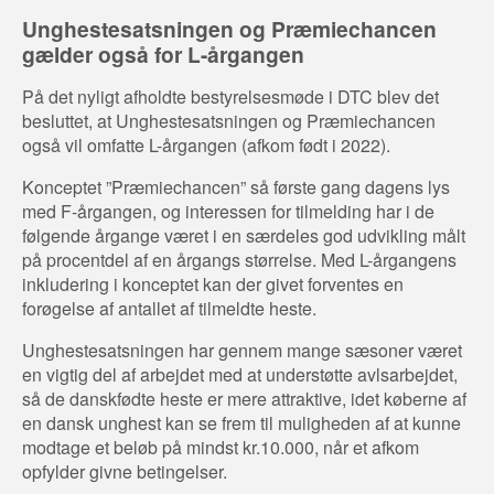
Unghestesatsningen og Præmiechancen
gælder også for L-årgangen
På det nyligt afholdte bestyrelsesmøde i DTC blev det
besluttet, at Unghestesatsningen og Præmiechancen
også vil omfatte L-årgangen (afkom født i 2022).
Konceptet ”Præmiechancen” så første gang dagens lys
med F-årgangen, og interessen for tilmelding har i de
følgende årgange været i en særdeles god udvikling målt
på procentdel af en årgangs størrelse. Med L-årgangens
inkludering i konceptet kan der givet forventes en
forøgelse af antallet af tilmeldte heste.
Unghestesatsningen har gennem mange sæsoner været
en vigtig del af arbejdet med at understøtte avlsarbejdet,
så de danskfødte heste er mere attraktive, idet køberne af
en dansk unghest kan se frem til muligheden af at kunne
modtage et beløb på mindst kr.10.000, når et afkom
opfylder givne betingelser.