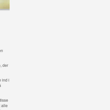
en
, der
 ind i
å
disse
 alle