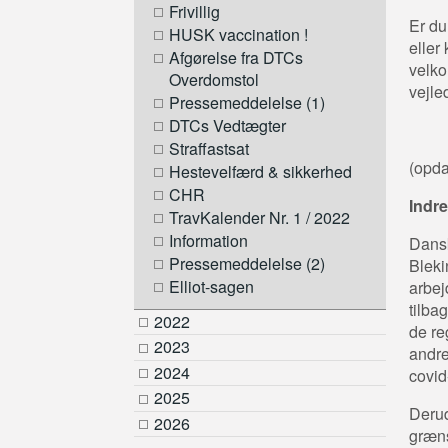
Frivillig
Er du
HUSK vaccination !
eller
Afgørelse fra DTCs
velko
Overdomstol
vejle
Pressemeddelelse (1)
DTCs Vedtægter
Straffastsat
(opda
Hestevelfærd & sikkerhed
CHR
Indre
TravKalender Nr. 1 / 2022
Information
Dansk
Pressemeddelelse (2)
Bleki
Elliot-sagen
arbej
tilba
2022
de re
2023
andre
2024
covid
2025
Derud
2026
græns