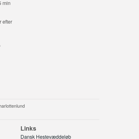
5 min
 efter
f
harlottenlund
Links
Dansk Hestevæddeløb