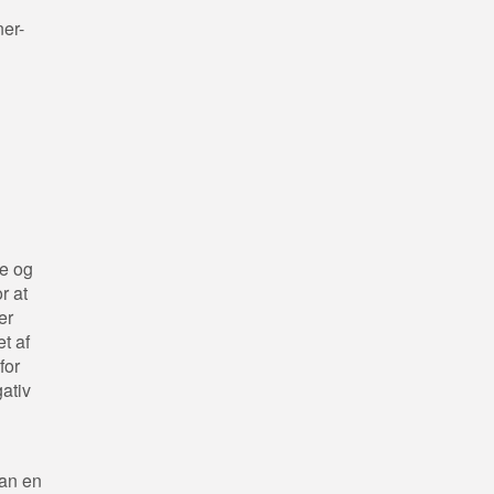
ner-
g
ne og
r at
er
t af
for
ativ
kan en