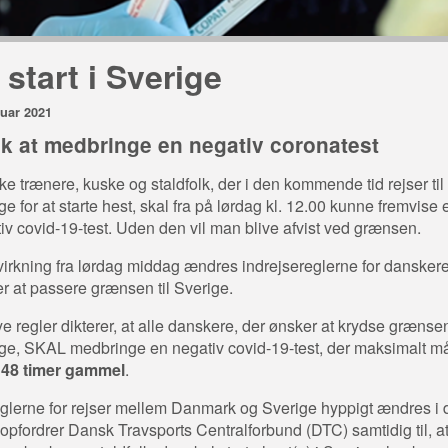
l start i Sverige
ruar 2021
k at medbringe en negativ coronatest
e trænere, kuske og staldfolk, der i den kommende tid rejser til
ge for at starte hest, skal fra på lørdag kl. 12.00 kunne fremvise 
iv covid-19-test. Uden den vil man blive afvist ved grænsen.
irkning fra lørdag middag ændres indrejsereglerne for danskere
r at passere grænsen til Sverige.
e regler dikterer, at alle danskere, der ønsker at krydse grænsen
ge, SKAL medbringe en negativ covid-19-test, der maksimalt m
48 timer gammel
.
glerne for rejser mellem Danmark og Sverige hyppigt ændres i 
 opfordrer Dansk Travsports Centralforbund (DTC) samtidig til, at