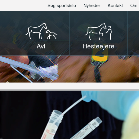
Søg sportsinfo
Nyheder
Kontakt
Om 
Avl
Hesteejere