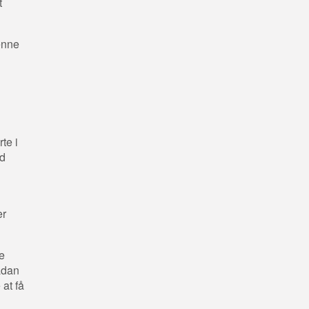
t
enne
te i
d
er
e
ådan
 at få