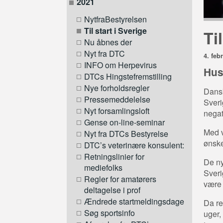
2021
NytfraBestyrelsen
Til start i Sverige
Ti
Nu åbnes der
Nyt fra DTC
4. feb
INFO om Herpevirus
Hus
DTCs Hingstefremstilling
Nye forholdsregler
Dansk
Pressemeddelelse
Sveri
Nyt forsamlingsloft
negat
Gense on-line-seminar
Med v
Nyt fra DTCs Bestyrelse
ønske
DTC’s veterinære konsulent:
Retningslinier for
De ny
mediefolks
Sveri
Regler for amatørers
være
deltagelse i prof
Ændrede startmeldingsdage
Da re
Søg sportsinfo
uger,