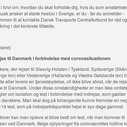
 i tvivl om, hvordan du skal forholde dig, hvis du som amatørtræ
 kusk ønsker at starte hest(e) i Sverige, er du - før du anmelder -
mmen til at kontakte Dansk Travsports Centralforbund for råd o
dning i det konkrete tilfælde.
teret)
jse til Danmark i forbindelse med coronasituationen
ere, der rejser til Slesvig-Holsten i Tyskland, Sydsverige (Skå
nge len) eller Vestsverige (Hallands og Væstra Gøtalands len) fo
de eller levere en tjenesteydelse, vil ikke blive afvist, når de rejs
ge til Danmark. Under disse omstændigheder er man ikke omfatte
gler om isolation og test i forbindelse med indrejse, som gælder 
 danskere. Man skal dog på forlangende kunne fremvise en neg
-19 test, som på indrejsetidspunktet højst er syv dage gammel.
over kan man opleve at blive bedt om test, når man kommer til
en ved Danmark. Ifølge oplysninger fra coronasmittes hotline 