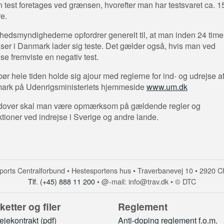
 test foretages ved grænsen, hvorefter man har testsvaret ca. 1
e.
edsmyndighederne opfordrer generelt til, at man inden 24 timer
jser i Danmark lader sig teste. Det gælder også, hvis man ved
jse fremviste en negativ test.
ør hele tiden holde sig ajour med reglerne for ind- og udrejse a
ark på Udenrigsministeriets hjemmeside
www.um.dk
dover skal man være opmærksom på gældende regler og
iktioner ved indrejse i Sverige og andre lande.
orts Centralforbund • Hestesportens hus • Traverbanevej 10 • 2920 C
Tlf. (+45) 888 11 200
• @-mail: info@trav.dk • © DTC
ketter og filer
Reglement
jekontrakt (pdf)
Anti-doping reglement f.o.m.