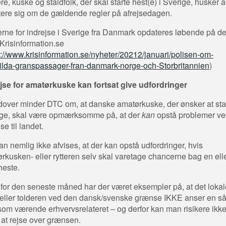
re, kuske og staldfolk, der skal starte hest(e) i Sverige, husker a
tere sig om de gældende regler på afrejsedagen.
rne for indrejse i Sverige fra Danmark opdateres løbende på d
 Krisinformation.se
s://www.krisinformation.se/nyheter/20212/januari/polisen-om-
ilda-granspassager-fran-danmark-norge-och-Storbritannien
)
jse for amatørkuske kan fortsat give udfordringer
over minder DTC om, at danske amatørkuske, der ønsker at star
ge, skal være opmærksomme på, at der
kan
opstå problemer ve
se til landet.
an nemlig ikke afvises, at der kan opstå udfordringer, hvis
rkusken- eller rytteren selv skal varetage chancerne bag en ell
heste.
for den seneste måned har der været eksempler på, at det lokal
i eller tolderen ved den dansk/svenske grænse IKKE anser en s
 som værende erhvervsrelateret – og derfor kan man risikere ikke
il at rejse over grænsen.