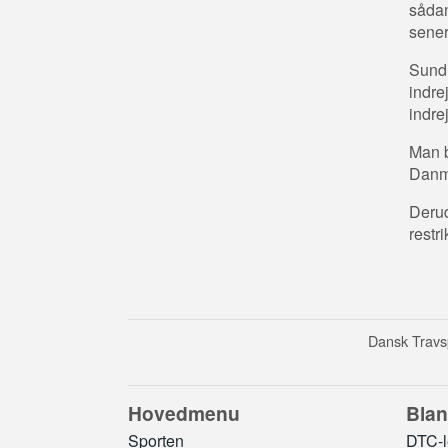
sådan
sener
Sundh
indre
indre
Man b
Danm
Deru
restr
Dansk Travsp
Hovedmenu
Blan
Sporten
DTC-le