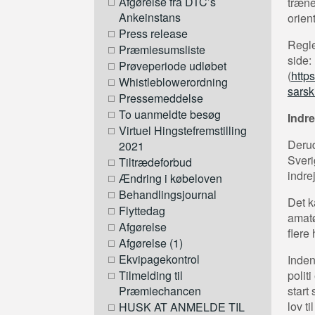
Afgørelse fra DTC’s
træne
Ankeinstans
orien
Press release
Regle
Præmiesumsliste
side:
Prøveperiode udløbet
(
http
Whistleblowerordning
sarsk
Pressemeddelse
To uanmeldte besøg
Indre
Virtuel Hingstefremstilling
Derud
2021
Sveri
Tiltrædeforbud
indrej
Ændring i købeloven
Behandlingsjournal
Det k
Flyttedag
amatø
Afgørelse
flere 
Afgørelse (1)
Ekvipagekontrol
Inden
polit
Tilmelding til
start
Præmiechancen
lov t
HUSK AT ANMELDE TIL