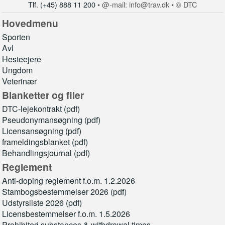
Tlf. (+45) 888 11 200
• @-mail: info@trav.dk • © DTC
Hovedmenu
Sporten
Avl
Hesteejere
Ungdom
Veterinær
Blanketter og filer
DTC-lejekontrakt (pdf)
Pseudonymansøgning (pdf)
Licensansøgning (pdf)
frameldingsblanket (pdf)
Behandlingsjournal (pdf)
Reglement
Anti-doping reglement f.o.m. 1.2.2026
Stambogsbestemmelser 2026 (pdf)
Udstyrsliste 2026 (pdf)
Licensbestemmelser f.o.m. 1.5.2026
Prohibited substances & withdrawal times