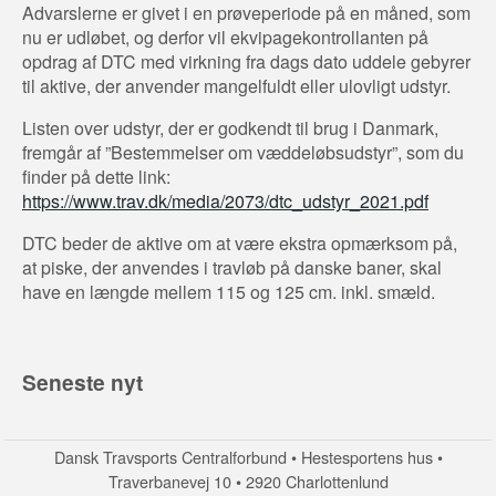
Advarslerne er givet i en prøveperiode på en måned, som
nu er udløbet, og derfor vil ekvipagekontrollanten på
opdrag af DTC med virkning fra dags dato uddele gebyrer
til aktive, der anvender mangelfuldt eller ulovligt udstyr.
Listen over udstyr, der er godkendt til brug i Danmark,
fremgår af ”Bestemmelser om væddeløbsudstyr”, som du
finder på dette link:
https://www.trav.dk/media/2073/dtc_udstyr_2021.pdf
DTC beder de aktive om at være ekstra opmærksom på,
at piske, der anvendes i travløb på danske baner, skal
have en længde mellem 115 og 125 cm. inkl. smæld.
Seneste nyt
Dansk Travsports Centralforbund • Hestesportens hus •
Traverbanevej 10 • 2920 Charlottenlund