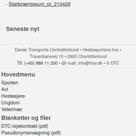
-
Startpræmiesum_pr_210429
Seneste nyt
Dansk Travsports Centralforbund • Hestesportens hus •
Traverbanevej 10 • 2920 Charlottenlund
Tlf. (+45) 888 11 200
• @-mail: info@trav.dk • © DTC
Hovedmenu
Sporten
Avl
Hesteejere
Ungdom
Veterinær
Blanketter og filer
DTC-lejekontrakt (pdf)
Pseudonymansøgning (pdf)