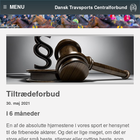
MENU
Dansk Travsports Centralforbund
Tiltrædeforbud
30. maj 2021
i 6 måneder
En af de absolutte hjørnestene i vores sport er hensynet
til de firbenede aktører. Og det er lige meget, om det er
store eller små heste, stjerner eller nyttige heste, som