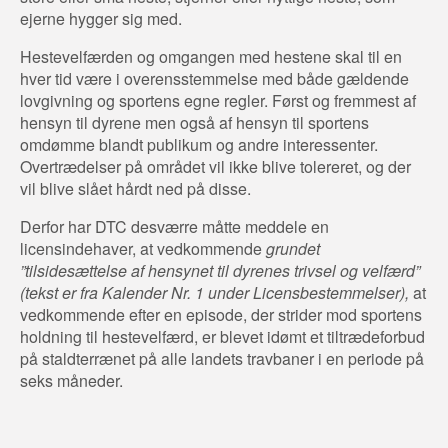
ejerne hygger sig med.
Hestevelfærden og omgangen med hestene skal til en
hver tid være i overensstemmelse med både gældende
lovgivning og sportens egne regler. Først og fremmest af
hensyn til dyrene men også af hensyn til sportens
omdømme blandt publikum og andre interessenter.
Overtrædelser på området vil ikke blive tolereret, og der
vil blive slået hårdt ned på disse.
Derfor har DTC desværre måtte meddele en
licensindehaver, at vedkommende
grundet
”tilsidesættelse af hensynet til dyrenes trivsel og velfærd”
(tekst er fra Kalender Nr. 1 under Licensbestemmelser),
at
vedkommende efter en episode, der strider mod sportens
holdning til hestevelfærd, er blevet idømt et tiltrædeforbud
på staldterrænet på alle landets travbaner i en periode på
seks måneder.