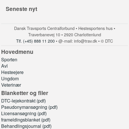
Seneste nyt
Dansk Travsports Centralforbund • Hestesportens hus •
Traverbanevej 10 • 2920 Charlottenlund
Tlf. (+45) 888 11 200
• @-mail: info@trav.dk • © DTC
Hovedmenu
Sporten
Avl
Hesteejere
Ungdom
Veterinær
Blanketter og filer
DTC-lejekontrakt (pdf)
Pseudonymansøgning (pdf)
Licensansøgning (pdf)
frameldingsblanket (pdf)
Behandlingsjournal (pdf)