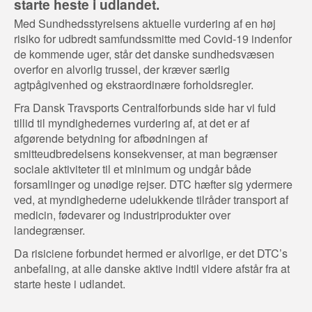
starte heste i udlandet.
Med Sundhedsstyrelsens aktuelle vurdering af en høj
risiko for udbredt samfundssmitte med Covid-19 indenfor
de kommende uger, står det danske sundhedsvæsen
overfor en alvorlig trussel, der kræver særlig
agtpågivenhed og ekstraordinære forholdsregler.
Fra Dansk Travsports Centralforbunds side har vi fuld
tillid til myndighedernes vurdering af, at det er af
afgørende betydning for afbødningen af
smitteudbredelsens konsekvenser, at man begrænser
sociale aktiviteter til et minimum og undgår både
forsamlinger og unødige rejser. DTC hæfter sig ydermere
ved, at myndighederne udelukkende tilråder transport af
medicin, fødevarer og industriprodukter over
landegrænser.
Da risiciene forbundet hermed er alvorlige, er det DTC’s
anbefaling, at alle danske aktive indtil videre afstår fra at
starte heste i udlandet.