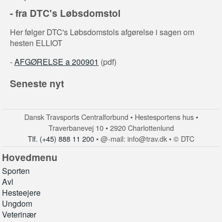
- fra DTC's Løbsdomstol
Her følger DTC's Løbsdomstols afgørelse i sagen om
hesten ELLIOT
-
AFGØRELSE a 200901
(pdf)
Seneste nyt
Dansk Travsports Centralforbund • Hestesportens hus •
Traverbanevej 10 • 2920 Charlottenlund
Tlf. (+45) 888 11 200
• @-mail: info@trav.dk • © DTC
Hovedmenu
Sporten
Avl
Hesteejere
Ungdom
Veterinær