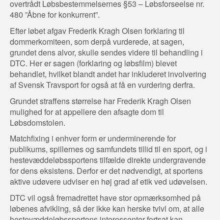
overtrådt Løbsbestemmelsernes §53 – Løbsforseelse nr.
480 ”Åbne for konkurrent”.
Efter løbet afgav Frederik Kragh Olsen forklaring til
dommerkomiteen, som derpå vurderede, at sagen,
grundet dens alvor, skulle sendes videre til behandling i
DTC. Her er sagen (forklaring og løbsfilm) blevet
behandlet, hvilket blandt andet har inkluderet involvering
af Svensk Travsport for også at få en vurdering derfra.
Grundet straffens størrelse har Frederik Kragh Olsen
mulighed for at appellere den afsagte dom til
Løbsdomstolen.
Matchfixing i enhver form er underminerende for
publikums, spillernes og samfundets tillid til en sport, og i
hestevæddeløbssportens tilfælde direkte undergravende
for dens eksistens. Derfor er det nødvendigt, at sportens
aktive udøvere udviser en høj grad af etik ved udøvelsen.
DTC vil også fremadrettet have stor opmærksomhed på
løbenes afvikling, så der ikke kan herske tvivl om, at alle
hestevæddeløbssportens interessenter fortsat kan