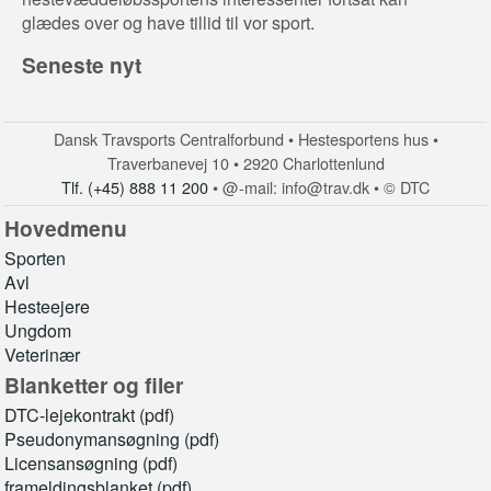
glædes over og have tillid til vor sport.
Seneste nyt
Dansk Travsports Centralforbund • Hestesportens hus •
Traverbanevej 10 • 2920 Charlottenlund
Tlf. (+45) 888 11 200
• @-mail: info@trav.dk • © DTC
Hovedmenu
Sporten
Avl
Hesteejere
Ungdom
Veterinær
Blanketter og filer
DTC-lejekontrakt (pdf)
Pseudonymansøgning (pdf)
Licensansøgning (pdf)
frameldingsblanket (pdf)