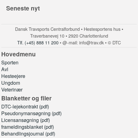
Seneste nyt
Dansk Travsports Centralforbund • Hestesportens hus •
Traverbanevej 10 • 2920 Charlottenlund
Tlf. (+45) 888 11 200
• @-mail: info@trav.dk • © DTC
Hovedmenu
Sporten
Avl
Hesteejere
Ungdom
Veterinær
Blanketter og filer
DTC-lejekontrakt (pdf)
Pseudonymansøgning (pdf)
Licensansøgning (pdf)
frameldingsblanket (pdf)
Behandlingsjournal (pdf)