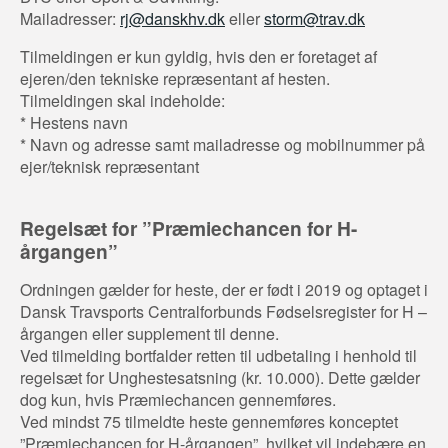
Mailadresser:
rj@danskhv.dk
eller
storm@trav.dk
Tilmeldingen er kun gyldig, hvis den er foretaget af
ejeren/den tekniske repræsentant af hesten.
Tilmeldingen skal indeholde:
* Hestens navn
* Navn og adresse samt mailadresse og mobilnummer på
ejer/teknisk repræsentant
Regelsæt for ”Præmiechancen for H-
årgangen”
Ordningen gælder for heste, der er født i 2019 og optaget i
Dansk Travsports Centralforbunds Fødselsregister for H –
årgangen eller supplement til denne.
Ved tilmelding bortfalder retten til udbetaling i henhold til
regelsæt for Unghestesatsning (kr. 10.000). Dette gælder
dog kun, hvis Præmiechancen gennemføres.
Ved mindst 75 tilmeldte heste gennemføres konceptet
”Præmiechancen for H-årgangen”, hvilket vil indebære en