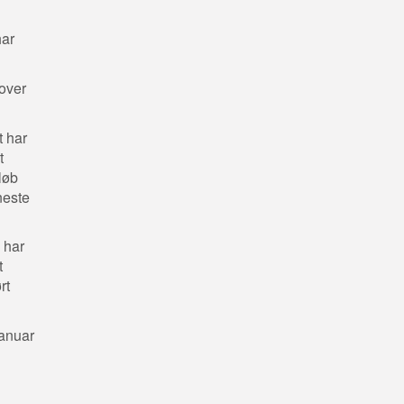
har
over
t har
t
 løb
neste
 har
t
rt
januar