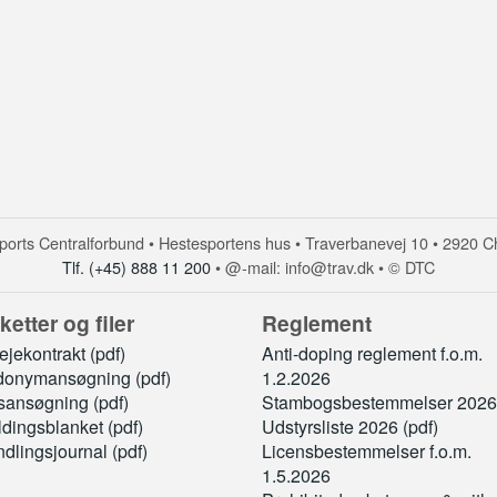
orts Centralforbund • Hestesportens hus • Traverbanevej 10 • 2920 C
Tlf. (+45) 888 11 200
• @-mail: info@trav.dk • © DTC
ketter og filer
Reglement
jekontrakt (pdf)
Anti-doping reglement f.o.m.
onymansøgning (pdf)
1.2.2026
sansøgning (pdf)
Stambogsbestemmelser 2026 
ldingsblanket (pdf)
Udstyrsliste 2026 (pdf)
dlingsjournal (pdf)
Licensbestemmelser f.o.m.
1.5.2026