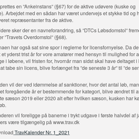
prettes en ”Ankeinstans” (§67) for de aktive udøvere (kuske og
re). Arbejdet med en sådan har været undervejs et stykke tid og 
veret repræsentanter fra de aktive.
dere sker der en navneforandring, så ”DTCs Løbsdomstol” frem
r ”Travets Overdomstol” (§68).
aen har også sat sine spor i reglerne for licensfornyelse. Da de
 et yderst trist år for vore amatører med hensyn til mulighed for a
ge i løbene, vil fristen for, hvornår man sidst skal have deltaget i
at tabe sin licens, blive forlænget fra ”de seneste 3 år” til ”de se
en vil der ved idømmelse af sanktioner, hvor det antal løb, man
det foregående år er bestemmende for kategori, blive ændret til a
te sæson 2019 eller 2020 alt efter hvilken sæson, kusken har kø
løb.
deren vil foreligge på banerne i trykt udgave i første halvdel af 
lers være tilgængelig på www.trav.dk
wnload
TravKalender Nr. 1_2021