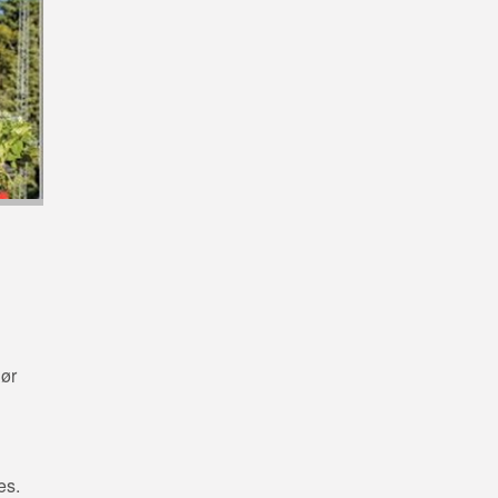
gør
es.