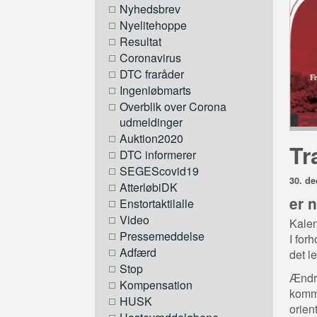
Nyhedsbrev
Nyelitehoppe
Resultat
Coronavirus
DTC fraråder
Ingenløbmarts
Overblik over Corona
udmeldinger
Auktion2020
Tr
DTC informerer
SEGEScovid19
30. d
AtterløbiDK
er 
Enstortaktilalle
Video
Kalen
Pressemeddelse
I forh
Adfærd
det l
Stop
Ændri
Kompensation
komme
HUSK
orien