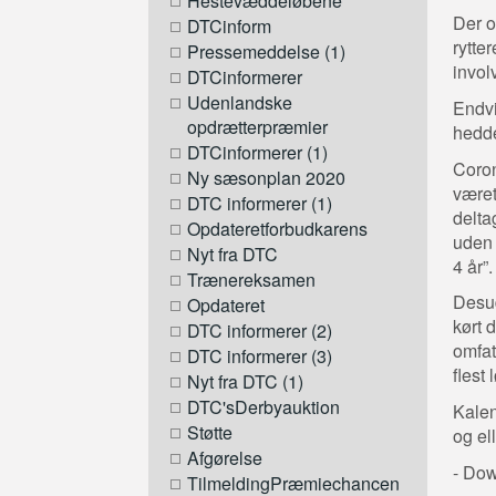
Hestevæddeløbene
Der o
DTCinform
rytte
Pressemeddelse (1)
invol
DTCinformerer
Udenlandske
Endvi
opdrætterpræmier
hedde
DTCinformerer (1)
Coron
Ny sæsonplan 2020
været
DTC informerer (1)
delta
Opdateretforbudkarens
uden 
Nyt fra DTC
4 år”.
Trænereksamen
Desud
Opdateret
kørt 
DTC informerer (2)
omfat
DTC informerer (3)
flest 
Nyt fra DTC (1)
DTC'sDerbyauktion
Kalen
Støtte
og el
Afgørelse
- Do
TilmeldingPræmiechancen