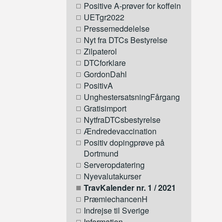
Positive A-prøver for koffein
UETgr2022
Pressemeddelelse
Nyt fra DTCs Bestyrelse
Zilpaterol
DTCforklare
GordonDahl
PositivA
UnghestersatsningFårgang
Gratisimport
NytfraDTCsbestyrelse
Ændredevaccination
Positiv dopingprøve på
Dortmund
Serveropdatering
Nyevalutakurser
TravKalender nr. 1 / 2021
PræmiechancenH
Indrejse til Sverige
Information