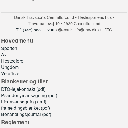
Dansk Travsports Centralforbund • Hestesportens hus •
Traverbanevej 10 • 2920 Charlottenlund
Tlf. (+45) 888 11 200
• @-mail: info@trav.dk • © DTC
Hovedmenu
Sporten
Avl
Hesteejere
Ungdom
Veterinær
Blanketter og filer
DTC-lejekontrakt (pdf)
Pseudonymansøgning (pdf)
Licensansøgning (pdf)
frameldingsblanket (pdf)
Behandlingsjournal (pdf)
Reglement