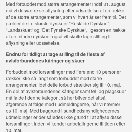
Med forbuddet mod større arrangementer indtil 31. august
må vi desværre se aflysning eller udsættelse af en række
af de større arrangementer, som vi hvert år ser frem til. Det
gælder de tre største dyrskuer ”Roskilde Dyrskue”,
”Landsskuet” og ”Det Fynske Dyrskue”, ligesom en række
af de mindre dyrskuer også vil skulle tage stilling til
aflysning eller udsættelse.
Endnu for tidligt at tage stilling til de fleste af
avlsforbundenes kåringer og skuer
Forbuddet mod forsamlinger med flere end 10 personer
rækker ikke så langt som forbuddet mod større
arrangementer, idet dette forbud strækker sig til 10. maj.
En del af avlsforbundenes kåringer samt føl- og plagskuer
må falde i denne kategori, så her bliver det altså
afgørende at følge med i udmeldingerne, når vi nærmer
os 10. maj. Med baggrund i sundhedsmyndighedernes
udmeldinger er der således ikke grund til at aflyse disse
forsamlinger, inden vi kender anbefalingerne til tiden efter
10. maj.