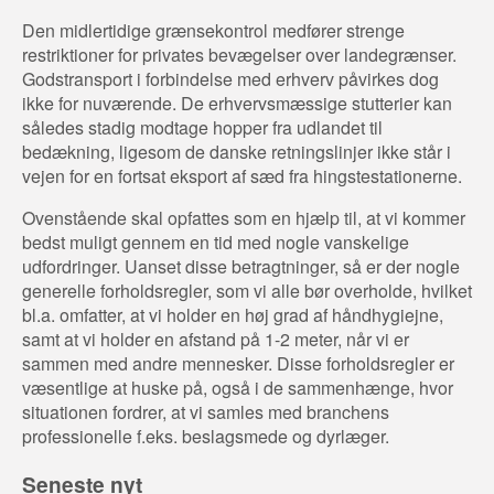
Den midlertidige grænsekontrol medfører strenge
restriktioner for privates bevægelser over landegrænser.
Godstransport i forbindelse med erhverv påvirkes dog
ikke for nuværende. De erhvervsmæssige stutterier kan
således stadig modtage hopper fra udlandet til
bedækning, ligesom de danske retningslinjer ikke står i
vejen for en fortsat eksport af sæd fra hingstestationerne.
Ovenstående skal opfattes som en hjælp til, at vi kommer
bedst muligt gennem en tid med nogle vanskelige
udfordringer. Uanset disse betragtninger, så er der nogle
generelle forholdsregler, som vi alle bør overholde, hvilket
bl.a. omfatter, at vi holder en høj grad af håndhygiejne,
samt at vi holder en afstand på 1-2 meter, når vi er
sammen med andre mennesker. Disse forholdsregler er
væsentlige at huske på, også i de sammenhænge, hvor
situationen fordrer, at vi samles med branchens
professionelle f.eks. beslagsmede og dyrlæger.
Seneste nyt