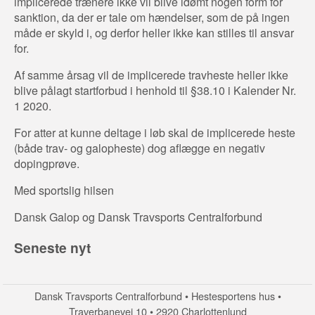
implicerede trænere ikke vil blive idømt nogen form for
sanktion, da der er tale om hændelser, som de på ingen
måde er skyld i, og derfor heller ikke kan stilles til ansvar
for.
Af samme årsag vil de implicerede travheste heller ikke
blive pålagt startforbud i henhold til §38.10 i Kalender Nr.
1 2020.
For atter at kunne deltage i løb skal de implicerede heste
(både trav- og galopheste) dog aflægge en negativ
dopingprøve.
Med sportslig hilsen
Dansk Galop og Dansk Travsports Centralforbund
Seneste nyt
Dansk Travsports Centralforbund • Hestesportens hus •
Traverbanevej 10 • 2920 Charlottenlund