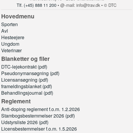
Tlf. (+45) 888 11 200
• @-mail: info@trav.dk • © DTC
Hovedmenu
Sporten
Avl
Hesteejere
Ungdom
Veterinær
Blanketter og filer
DTC-lejekontrakt (pdf)
Pseudonymansøgning (pdf)
Licensansøgning (pdf)
frameldingsblanket (pdf)
Behandlingsjournal (pdf)
Reglement
Anti-doping reglement f.o.m. 1.2.2026
Stambogsbestemmelser 2026 (pdf)
Udstyrsliste 2026 (pdf)
Licensbestemmelser f.o.m. 1.5.2026